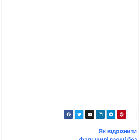
Навігація
Як відрізнити
записів
фальшиві гроші без