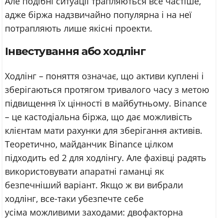
Але подібні ситуації трапляються все частіше,
адже біржа надзвичайно популярна і на неї
потрапляють лише якісні проекти.
Інвестування або ходлінг
Ходлінг – поняття означає, що активи куплені і
зберігаються протягом тривалого часу з метою
підвищення їх цінності в майбутньому. Binance
– це кастодіальна біржа, що дає можливість
клієнтам мати рахунки для зберігання активів.
Теоретично, майданчик Вinance цілком
підходить ed 2 для ходлінгу. Але фахівці радять
використовувати апаратні гаманці як
безпечніший варіант. Якщо ж ви вибрали
ходлінг, все-таки убезпечте себе
усіма можливими заходами: двофакторна