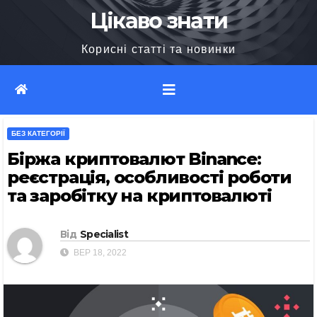
Перейти
Цікаво знати
до
Корисні статті та новинки
вмісту
БЕЗ КАТЕГОРІЇ
Біржа криптовалют Binance:
реєстрація, особливості роботи
та заробітку на криптовалюті
Від
Specialist
ВЕР 18, 2022