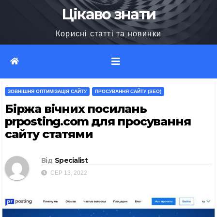
Перейти
Цікаво знати
до
Корисні статті та новинки
вмісту
ЗОВНІШНЯ ОПТИМІЗАЦІЯ САЙТУ
ПРОСУВАННЯ САЙТУ (SEO)
Біржа вічних посилань
prposting.com для просування
сайту статями
Від
Specialist
СЕР 13, 2022