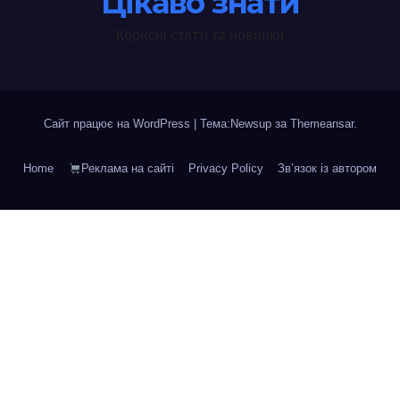
Цікаво знати
Корисні статті та новинки
Сайт працює на WordPress
|
Тема:Newsup за
Themeansar
.
Home
Реклама на сайті
Privacy Policy
Зв’язок із автором