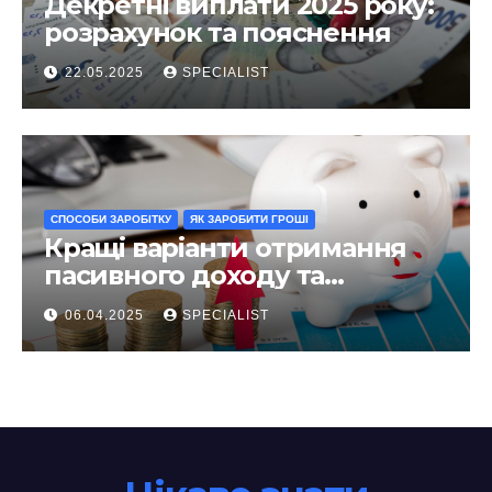
Декретні виплати 2025 року:
розрахунок та пояснення
22.05.2025
SPECIALIST
СПОСОБИ ЗАРОБІТКУ
ЯК ЗАРОБИТИ ГРОШІ
Кращі варіанти отримання
пасивного доходу та
інвестування у 2025 році
06.04.2025
SPECIALIST