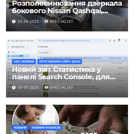
Розполовинювання дзеркала
бокового Nissan Qashqai,
ремонт люфту та
25.08.2025
SPECIALIST
виправлення
SEO НОВИНИ
ПРОСУВАННЯ САЙТУ (SEO)
Новий звіт Статистика у
панелі Search Console, для
чого він?
16.07.2025
SPECIALIST
НОВИНИ
НОВИНИ ФІНАНСІВ