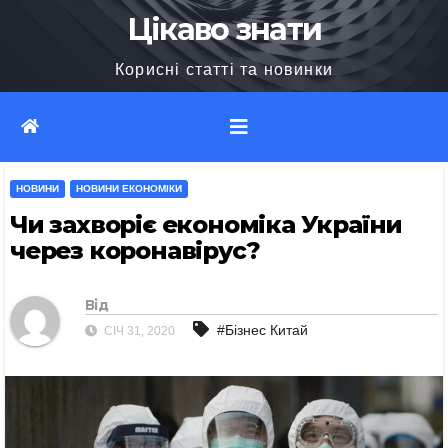
Перейти
Цікаво знати
до
Корисні статті та новинки
вмісту
НОВИНИ
НОВИНИ ЕКОНОМІКИ
Чи захворіє економіка України
через коронавірус?
Від
#Бізнес Китай
СІЧ 31, 2020