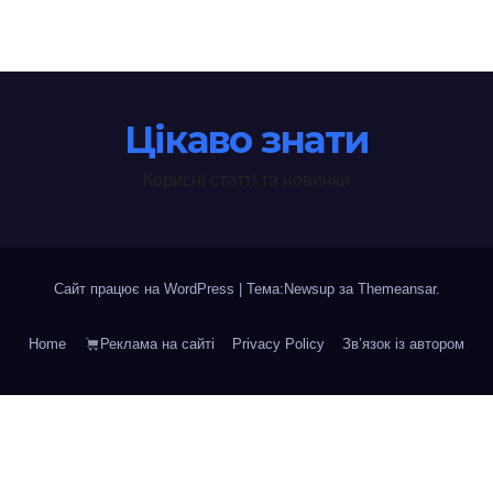
Цікаво знати
Корисні статті та новинки
Сайт працює на WordPress
|
Тема:Newsup за
Themeansar
.
Home
Реклама на сайті
Privacy Policy
Зв’язок із автором