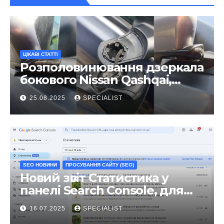
ЦІКАВІ СТАТТІ
Розполовинювання дзеркала
бокового Nissan Qashqai,
ремонт люфту та
25.08.2025
SPECIALIST
виправлення
SEO НОВИНИ
ПРОСУВАННЯ САЙТУ (SEO)
Новий звіт Статистика у
панелі Search Console, для
чого він?
16.07.2025
SPECIALIST