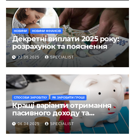
НОВИНИ
НОВИНИ ФІНАНСІВ
Декретні виплати 2025 року:
розрахунок та пояснення
22.05.2025
SPECIALIST
СПОСОБИ ЗАРОБІТКУ
ЯК ЗАРОБИТИ ГРОШІ
Кращі варіанти отримання
пасивного доходу та
інвестування у 2025 році
06.04.2025
SPECIALIST