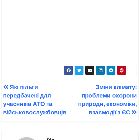
Навігація
Які пільги
Зміни клімату:
записів
передбачені для
проблеми охорони
учасників АТО та
природи, економіки,
військовослужбовців
взаємодії з ЄС