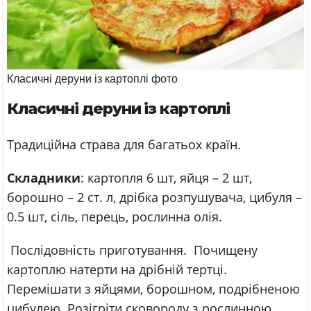
Класичні деруни із картоплі фото
Класичні деруни із картоплі
Традиційна страва для багатьох країн.
Складники
: картопля 6 шт, яйця – 2 шт,
борошно – 2 ст. л, дрібка розпушувача, цибуля –
0.5 шт, сіль, перець, рослинна олія.
Послідовність приготування. Почищену
картоплю натерти на дрібній тертці.
Перемішати з яйцями, борошном, подрібненою
цибулею. Розігріти сковороду з рослинною