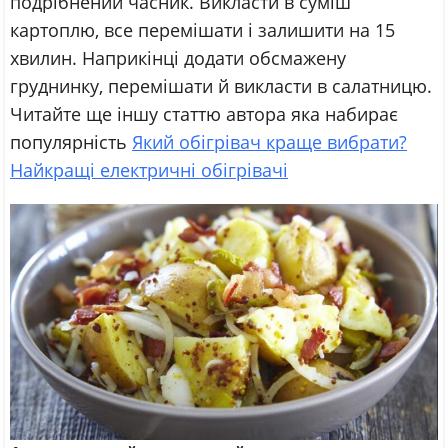
подрібнений часник. Викласти в суміш
картоплю, все перемішати і залишити на 15
хвилин. Наприкінці додати обсмажену
груднинку, перемішати й викласти в салатницю.
Читайте ще іншу статтю автора яка набирає
популярність
Який обігрівач краще вибрати?
Найкращі електричні обігрівачі