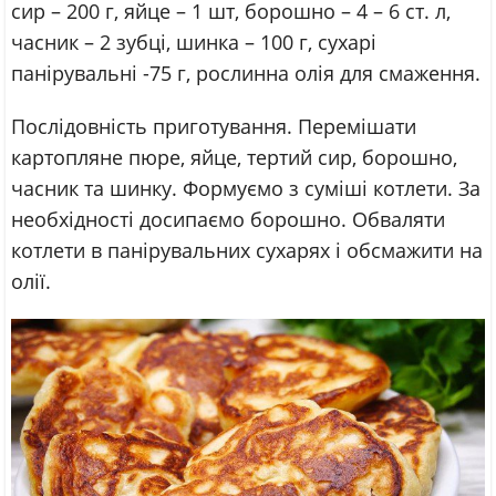
сир – 200 г, яйце – 1 шт, борошно – 4 – 6 ст. л,
часник – 2 зубці, шинка – 100 г, сухарі
панірувальні -75 г, рослинна олія для смаження.
Послідовність приготування. Перемішати
картопляне пюре, яйце, тертий сир, борошно,
часник та шинку. Формуємо з суміші котлети. За
необхідності досипаємо борошно. Обваляти
котлети в панірувальних сухарях і обсмажити на
олії.