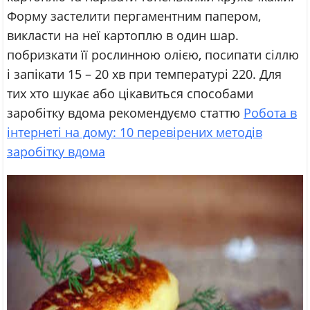
Форму застелити пергаментним папером,
викласти на неї картоплю в один шар.
побризкати її рослинною олією, посипати сіллю
і запікати 15 – 20 хв при температурі 220. Для
тих хто шукає або цікавиться способами
заробітку вдома рекомендуємо статтю
Робота в
інтернеті на дому: 10 перевірених методів
заробітку вдома