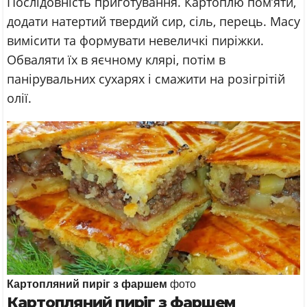
Послідовність приготування. Картоплю пом’яти,
додати натертий твердий сир, сіль, перець. Масу
вимісити та формувати невеличкі пиріжки.
Обваляти їх в яєчному клярі, потім в
панірувальних сухарях і смажити на розігрітій
олії.
Картопляний пиріг з фаршем
фото
Картопляний пиріг з фаршем