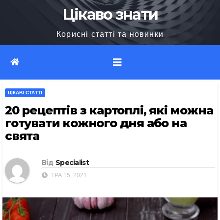
Перейти
Цікаво знати
до
Корисні статті та новинки
вмісту
ЦІКАВІ СТАТТІ
20 рецептів з картоплі, які можна
готувати кожного дня або на
свята
Від
Specialist
ТРА 15, 2021