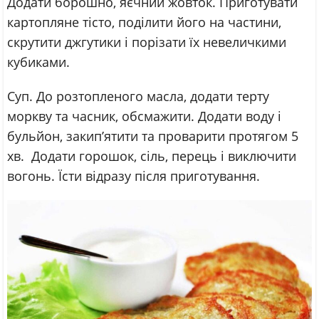
Додати борошно, яєчний жовток. Приготувати
картопляне тісто, поділити його на частини,
скрутити джгутики і порізати їх невеличкими
кубиками.
Суп. До розтопленого масла, додати терту
моркву та часник, обсмажити. Додати воду і
бульйон, закип’ятити та проварити протягом 5
хв. Додати горошок, сіль, перець і виключити
вогонь. Їсти відразу після приготування.