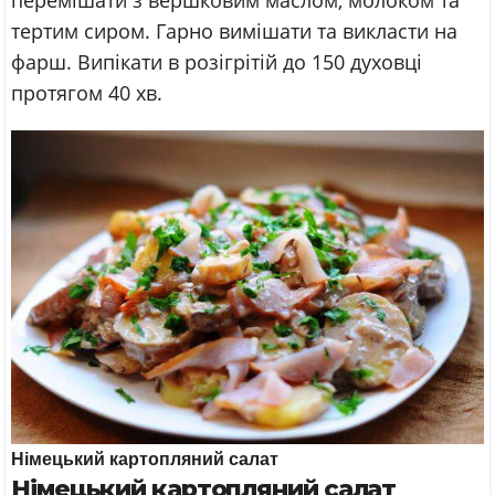
перемішати з вершковим маслом, молоком та
тертим сиром. Гарно вимішати та викласти на
фарш. Випікати в розігрітій до 150 духовці
протягом 40 хв.
Німецький картопляний салат
Німецький картопляний салат