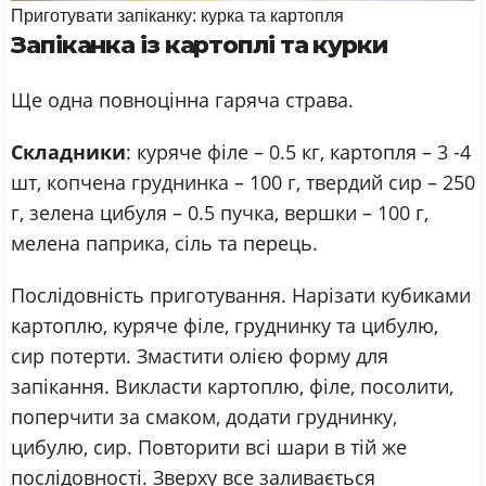
Приготувати запіканку: курка та картопля
Запіканка із картоплі та курки
Ще одна повноцінна гаряча страва.
Складники
: куряче філе – 0.5 кг, картопля – 3 -4
шт, копчена груднинка – 100 г, твердий сир – 250
г, зелена цибуля – 0.5 пучка, вершки – 100 г,
мелена паприка, сіль та перець.
Послідовність приготування. Нарізати кубиками
картоплю, куряче філе, груднинку та цибулю,
сир потерти. Змастити олією форму для
запікання. Викласти картоплю, філе, посолити,
поперчити за смаком, додати груднинку,
цибулю, сир. Повторити всі шари в тій же
послідовності. Зверху все заливається