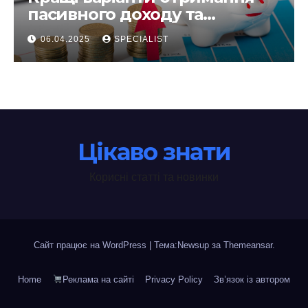
пасивного доходу та
інвестування у 2025 році
06.04.2025
SPECIALIST
Цікаво знати
Корисні статті та новинки
Сайт працює на WordPress
|
Тема:Newsup за
Themeansar
.
Home
Реклама на сайті
Privacy Policy
Зв’язок із автором