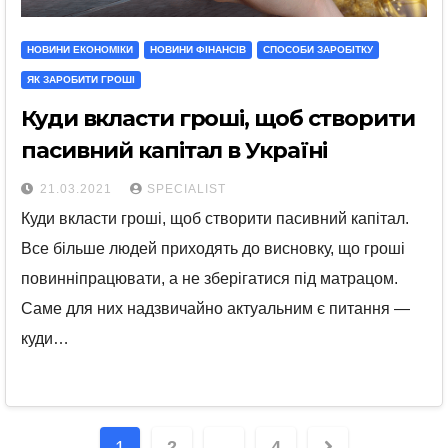
НОВИНИ ЕКОНОМІКИ
НОВИНИ ФІНАНСІВ
СПОСОБИ ЗАРОБІТКУ
ЯК ЗАРОБИТИ ГРОШІ
Куди вкласти гроші, щоб створити
пасивний капітал в Україні
21.03.2021
SPECIALIST
Куди вкласти гроші, щоб створити пасивний капітал.
Все більше людей приходять до висновку, що гроші
повинніпрацювати, а не зберігатися під матрацом.
Саме для них надзвичайно актуальним є питання —
куди…
Posts
1
2
…
4