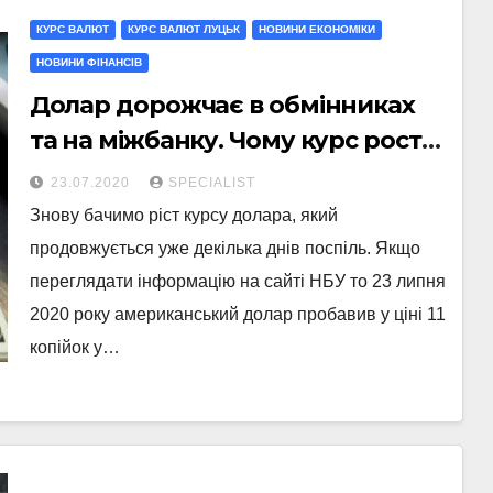
КУРС ВАЛЮТ
КУРС ВАЛЮТ ЛУЦЬК
НОВИНИ ЕКОНОМІКИ
НОВИНИ ФІНАНСІВ
Долар дорожчає в обмінниках
та на міжбанку. Чому курс росте
та причини
23.07.2020
SPECIALIST
Знову бачимо ріст курсу долара, який
продовжується уже декілька днів поспіль. Якщо
переглядати інформацію на сайті НБУ то 23 липня
2020 року американський долар пробавив у ціні 11
копійок у…