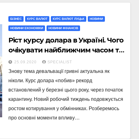
БІЗНЕС
КУРС ВАЛЮТ
КУРС ВАЛЮТ ЛУЦЬК
НОВИНИ
НОВИНИ ЕКОНОМІКИ
НОВИНИ ФІНАНСІВ
Ріст курсу долара в Україні. Чого
очікувати найближчим часом та
прогнози
25.09.2020
SPECIALIST
Знову тема девальвації гривні актуальна як
ніколи. Курс долара «побив» рекорд
встановлений у березні цього року, через початок
карантину. Новий робочий тиждень подовжується
ростом котирування у обмінниках. Розберемось
про основні моменти впливу…