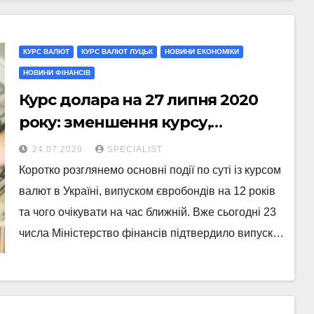
КУРС ВАЛЮТ
КУРС ВАЛЮТ ЛУЦЬК
НОВИНИ ЕКОНОМІКИ
НОВИНИ ФІНАНСІВ
Курс долара на 27 липня 2020
року: зменшення курсу,
євробонди та інтервенція НБУ
24.07.2020
SPECIALIST
Коротко розглянемо основні події по суті із курсом
валют в Україні, випуском євробондів на 12 років
та чого очікувати на час ближній. Вже сьогодні 23
числа Міністерство фінансів підтвердило випуск…