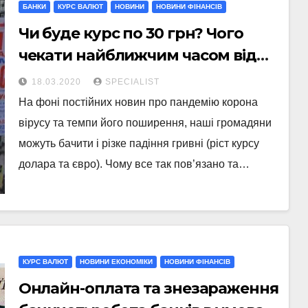
БАНКИ
КУРС ВАЛЮТ
НОВИНИ
НОВИНИ ФІНАНСІВ
Чи буде курс по 30 грн? Чого
чекати найближчим часом від
валюти
18.03.2020
SPECIALIST
На фоні постійних новин про пандемію корона
вірусу та темпи його поширення, наші громадяни
можуть бачити і різке падіння гривні (ріст курсу
долара та євро). Чому все так пов’язано та…
КУРС ВАЛЮТ
НОВИНИ ЕКОНОМІКИ
НОВИНИ ФІНАНСІВ
Онлайн-оплата та знезараження