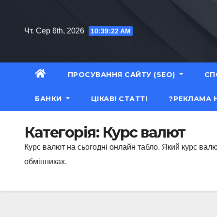
Перейти
до
Чт. Сер 6th, 2026
10:39:24 AM
вмісту
ПРОСУВАННЯ САЙТУ (SEO)
СП
БАНКИ
ЦІКАВІ СТАТТІ
?РЕКЛАМА 
Категорія:
Курс валют
Курс валют на сьогодні онлайн табло. Який курс валю
обмінниках.