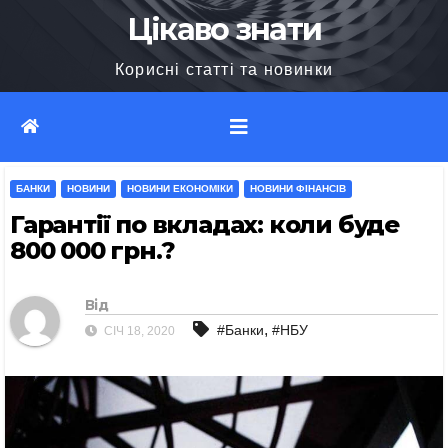
Перейти
Цікаво знати
до
Корисні статті та новинки
вмісту
БАНКИ
НОВИНИ
НОВИНИ ЕКОНОМІКИ
НОВИНИ ФІНАНСІВ
Гарантії по вкладах: коли буде
800 000 грн.?
Від
,
#Банки
#НБУ
СІЧ 18, 2020