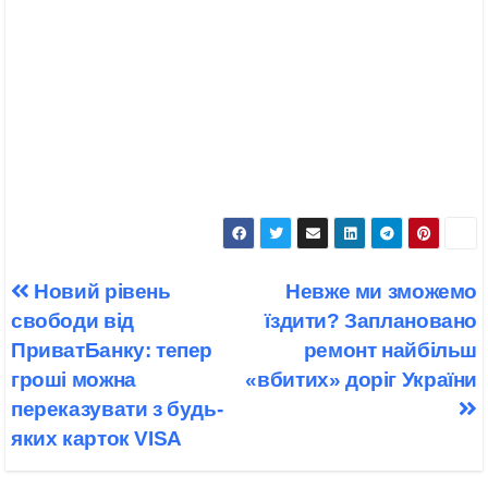
Навігація
Новий рівень
Невже ми зможемо
записів
свободи від
їздити? Заплановано
ПриватБанку: тепер
ремонт найбільш
гроші можна
«вбитих» доріг України
переказувати з будь-
яких карток VISA