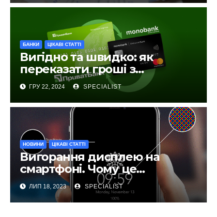
БАНКИ
ЦІКАВІ СТАТТІ
Вигідно та швидко: як
переказати гроші з
ПриватБанку на Monobank
ГРУ 22, 2024
SPECIALIST
НОВИНИ
ЦІКАВІ СТАТТІ
Вигорання дисплею на
смартфоні. Чому це
відбувається та як запобігти?
ЛИП 18, 2023
SPECIALIST