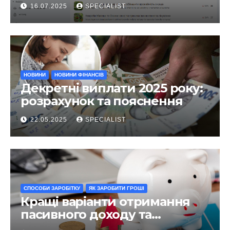
чого він?
16.07.2025
SPECIALIST
НОВИНИ
НОВИНИ ФІНАНСІВ
Декретні виплати 2025 року:
розрахунок та пояснення
22.05.2025
SPECIALIST
СПОСОБИ ЗАРОБІТКУ
ЯК ЗАРОБИТИ ГРОШІ
Кращі варіанти отримання
пасивного доходу та
інвестування у 2025 році