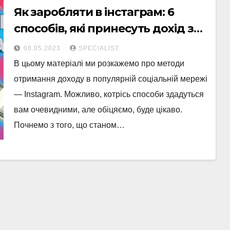
Як заробляти в інстаграм: 6
способів, які принесуть дохід з
перших днів
08.05.2023
SPECIALIST
В цьому матеріалі ми розкажемо про методи
отримання доходу в популярній соціальній мережі
— Instagram. Можливо, котрісь способи здадуться
вам очевидними, але обіцяємо, буде цікаво.
Почнемо з того, що станом…