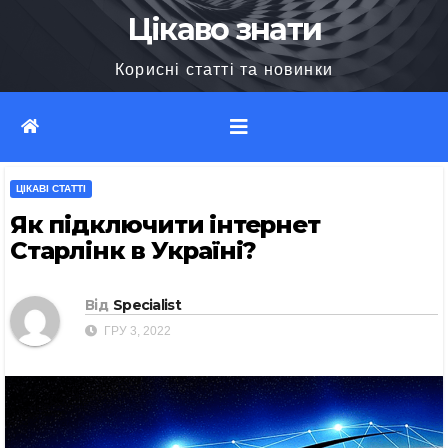
Перейти
Цікаво знати
до
Корисні статті та новинки
вмісту
ЦІКАВІ СТАТТІ
Як підключити інтернет
Старлінк в Україні?
Від
Specialist
ГРУ 3, 2022