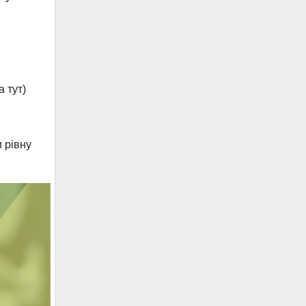
 тут)
 рівну