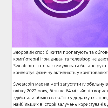
Здоровий спосіб життя пропагують та обгов
комп’ютерні ігри, диван та телевізор не даю
Sweatcoin готова стимулювати більше рухат
конвертує фізичну активність у криптовалюту
Sweatcoin має на меті запустити глобальну в
влітку 2022 року, більше 64 мільйонів корис
здійснили обмін світкоїнів у додатку із спів
найбільших в історії залучень користувачів 