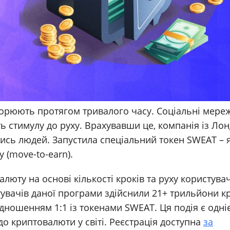
орюють протягом тривалого часу. Соціальні мереж
ть стимулу до руху. Врахувавши це, компанія із Ло
ись людей. Запустила спеціальний токен SWEAT – 
 (move-to-earn).
алюту на основі кількості кроків та руху користува
тувачів даної програми здійснили 21+ трильйони кр
відношенням 1:1 із токенами SWEAT. Ця подія є одні
до криптовалюти у світі. Реєстрація доступна
за