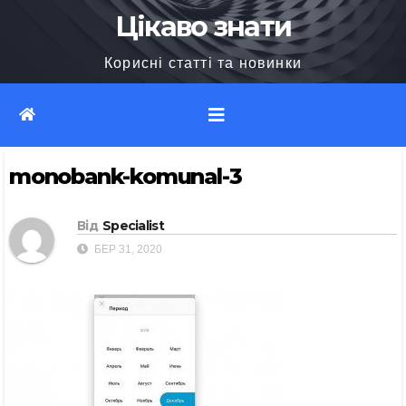
Перейти
Цікаво знати
до
Корисні статті та новинки
вмісту
monobank-komunal-3
Від
Specialist
БЕР 31, 2020