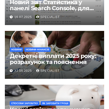
Новий звіт Статистика у
панелі Search Console, для
чого він?
16.07.2025
SPECIALIST
НОВИНИ
НОВИНИ ФІНАНСІВ
Декретні виплати 2025 року:
розрахунок та пояснення
22.05.2025
SPECIALIST
СПОСОБИ ЗАРОБІТКУ
ЯК ЗАРОБИТИ ГРОШІ