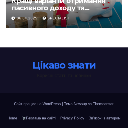
Кращі варіанти отримання
пасивного доходу та
інвестування у 2025 році
06.04.2025
SPECIALIST
Цікаво знати
Корисні статті та новинки
Сайт працює на WordPress
|
Тема:Newsup за
Themeansar
.
Home
Реклама на сайті
Privacy Policy
Зв’язок із автором