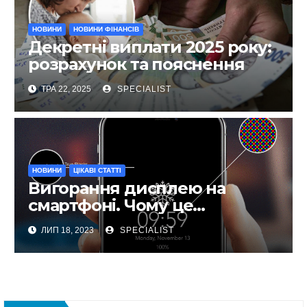
НОВИНИ
НОВИНИ ФІНАНСІВ
Декретні виплати 2025 року:
розрахунок та пояснення
ТРА 22, 2025
SPECIALIST
НОВИНИ
ЦІКАВІ СТАТТІ
Вигорання дисплею на
смартфоні. Чому це
відбувається та як запобігти?
ЛИП 18, 2023
SPECIALIST