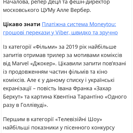
Началова, репер Децл та фешн-директор
московського ЦУМу Алле Вербер.
Цікаво знати
Платіжна система Moneytou:
грошові перекази у Viber, швидко та зручно
Із категорії «Фільми» за 2019 рік найбільше
запитів отримав трилер за мотивами коміксів
від Marvel «Джокер». Цікавили запити пов’язані
із продовженням частин фільмів та кіно
коміксів. Але є у даному списку і українські
екранізації – повість Івана Франка «Захар
Беркут» та картина Квентіна Тарантіно «Одного
разу в Голлівуді».
Першим в категорії «Телевізійні Шоу»
найбільші показники у пісенного конкурсу