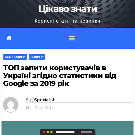
Перейти
Цікаво знати
до
Корисні статті та новинки
вмісту
SEO НОВИНИ
НОВИНИ
ТОП запити користувачів в
Україні згідно статистики від
Google за 2019 рік
Від
Specialist
ГРУ 10, 2019