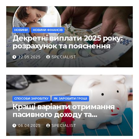
НОВИНИ
НОВИНИ ФІНАНСІВ
Декретні виплати 2025 року:
розрахунок та пояснення
22.05.2025
SPECIALIST
СПОСОБИ ЗАРОБІТКУ
ЯК ЗАРОБИТИ ГРОШІ
Кращі варіанти отримання
пасивного доходу та
інвестування у 2025 році
06.04.2025
SPECIALIST