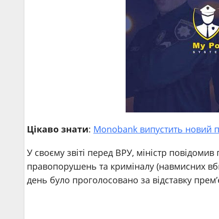
Цікаво знати
:
Мonobank випустить новий пр
У своєму звіті перед ВРУ, міністр повідомив
правопорушень та криміналу (навмисних вбив
день було проголосовано за відставку прем’