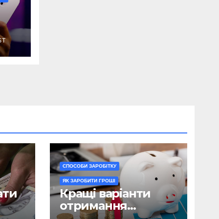
ST
о
ути
СПОСОБИ ЗАРОБІТКУ
ЯК ЗАРОБИТИ ГРОШІ
ати
Кращі варіанти
отримання
пасивного доходу