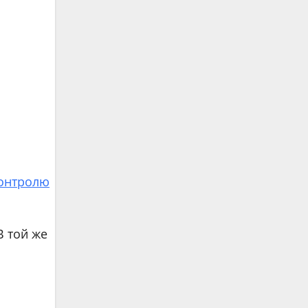
контролю
В той же