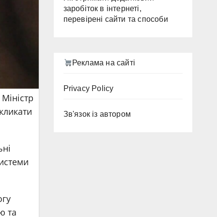
заробіток в інтернеті,
перевірені сайти та способи
Реклама на сайті
Privacy Policy
 Міністр
кликати
Зв'язок із автором
ьні
системи
огу
ю та