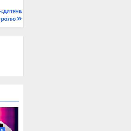
 «дитяча
нтролю
ТІ