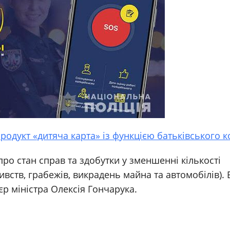
одукт «дитяча карта» із функцією батьківського 
 про стан справ та здобутки у зменшенні кількості
ств, грабежів, викрадень майна та автомобілів). 
єр міністра Олексія Гончарука.