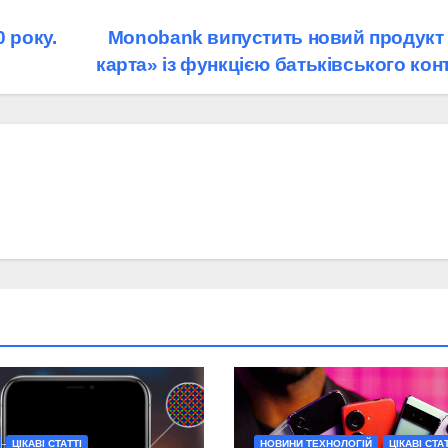
0 року.
Мonobank випустить новий продукт
карта» із функцією батьківського ко
ЦІКАВІ СТАТТІ
НОВИНИ ТЕХНОЛОГІЙ
ЦІКАВІ СТАТ