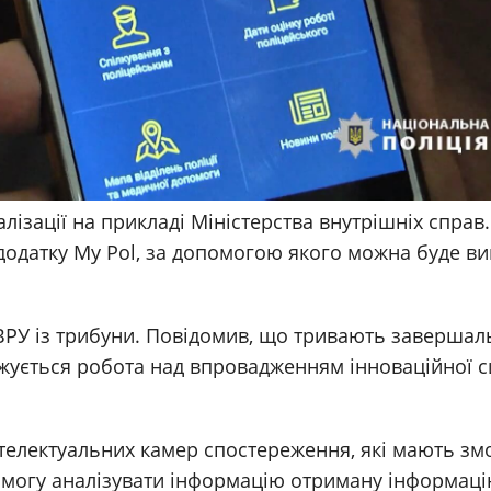
ізації на прикладі Міністерства внутрішніх справ.
додатку My Pol, за допомогою якого можна буде ви
 ВРУ із трибуни. Повідомив, що тривають завершал
овжується робота над впровадженням інноваційної 
інтелектуальних камер спостереження, які мають зм
змогу аналізувати інформацію отриману інформаці