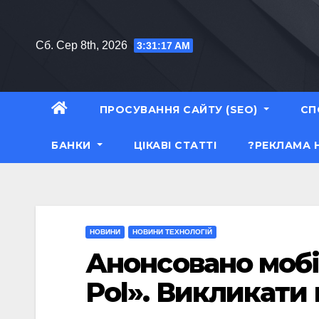
Перейти
до
Сб. Сер 8th, 2026
3:31:19 AM
вмісту
ПРОСУВАННЯ САЙТУ (SEO)
СП
БАНКИ
ЦІКАВІ СТАТТІ
?РЕКЛАМА 
НОВИНИ
НОВИНИ ТЕХНОЛОГІЙ
Анонсовано моб
Pol». Викликати 