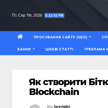
Перейти
до
Пт. Сер 7th, 2026
6:12:53 PM
вмісту
ПРОСУВАННЯ САЙТУ (SEO)
СП
БАНКИ
ЦІКАВІ СТАТТІ
?РЕКЛАМА 
Як створити Бітк
Blockchain
Від
Specialist