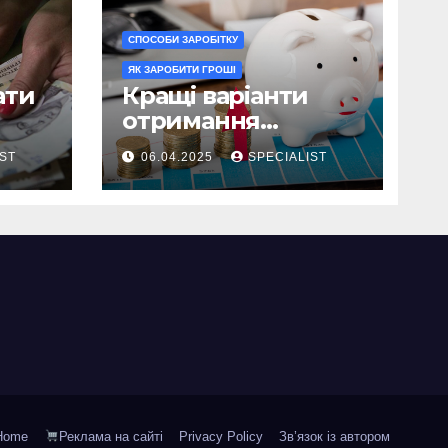
СПОСОБИ ЗАРОБІТКУ
ЯК ЗАРОБИТИ ГРОШІ
ати
Кращі варіанти
отримання
пасивного доходу
IST
06.04.2025
SPECIALIST
та інвестування у
2025 році
Home
Реклама на сайті
Privacy Policy
Зв’язок із автором