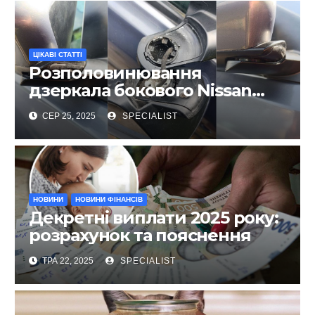
ЦІКАВІ СТАТТІ
Розполовинювання
дзеркала бокового Nissan
Qashqai, ремонт люфту та
СЕР 25, 2025
SPECIALIST
виправлення
НОВИНИ
НОВИНИ ФІНАНСІВ
Декретні виплати 2025 року:
розрахунок та пояснення
ТРА 22, 2025
SPECIALIST