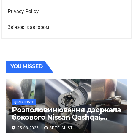
Privacy Policy
Зв'язок із автором
YOU MISSED
ЦІКАВІ СТАТТІ
Розполовинювання дзеркала
бокового Nissan Qashqai,
ремонт люфту та
25.08.2025
SPECIALIST
виправлення