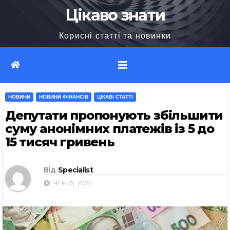
Перейти
Цікаво знати
до
Корисні статті та новинки
вмісту
НОВИНИ
НОВИНИ ФІНАНСІВ
ЦІКАВІ СТАТТІ
Депутати пропонують збільшити
суму анонімних платежів із 5 до
15 тисяч гривень
Від
Specialist
ЧЕР 25, 2020