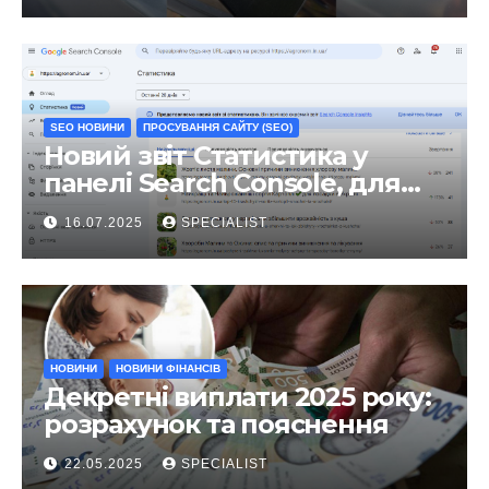
SEO НОВИНИ
ПРОСУВАННЯ САЙТУ (SEO)
Новий звіт Статистика у
панелі Search Console, для
чого він?
16.07.2025
SPECIALIST
НОВИНИ
НОВИНИ ФІНАНСІВ
Декретні виплати 2025 року:
розрахунок та пояснення
22.05.2025
SPECIALIST