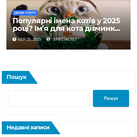
ЦІКАВІ СТАТТІ
Популярні імена котів у 2025
році? Ім’я для кота дівчинки
та хлопчика
БЕР 25, 2025
SPECIALIST
Пошук
Пошук
Недавні записи