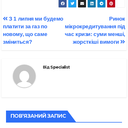
Навігація
З 1 липня ми будемо
Ринок
записів
платити за газ по
мікрокредитування під
новому, що саме
час кризи: суми менші,
зміниться?
жорсткіші вимоги
Від
Specialist
ПОВ’ЯЗАНИЙ ЗАПИС