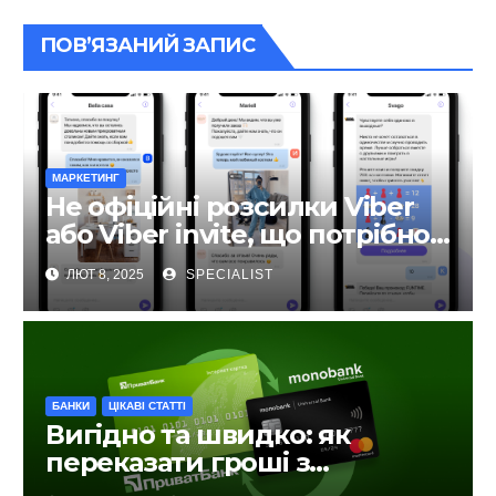
ПОВ’ЯЗАНИЙ ЗАПИС
МАРКЕТИНГ
Не офіційні розсилки Viber
або Viber invite, що потрібно
знати?
ЛЮТ 8, 2025
SPECIALIST
БАНКИ
ЦІКАВІ СТАТТІ
Вигідно та швидко: як
переказати гроші з
ПриватБанку на Monobank