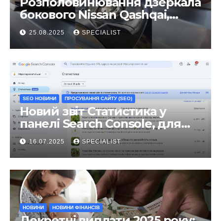
Розполовинювання дзеркала
бокового Nissan Qashqai,
ремонт люфту та
25.08.2025
SPECIALIST
виправлення
SEO НОВИНИ
ПРОСУВАННЯ САЙТУ (SEO)
Новий звіт Статистика у
панелі Search Console, для
чого він?
16.07.2025
SPECIALIST
НОВИНИ
НОВИНИ ФІНАНСІВ
Декретні виплати 2025 року: