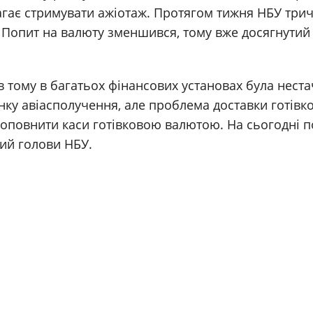
агає стримувати ажіотаж. Протягом тижня НБУ трич
. Попит на валюту зменшився, тому вже досягнутий 
ів тому в багатьох фінансових установах була неста
нку авіасполучення, але проблема доставки готівк
оповнити каси готівковою валютою. На сьогодні п
ний голови НБУ.