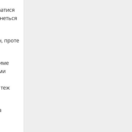
ватися
чнеться
н, проте
тиме
ми
 теж
а