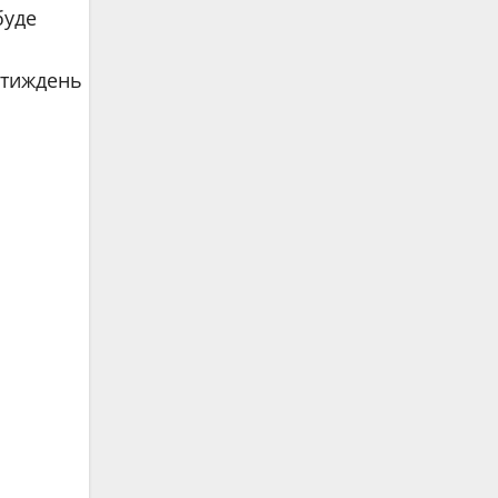
буде
 тиждень