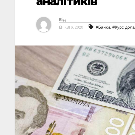
аналітиків
Від
,
#Банки
#Курс дола
КВІ 6, 2020