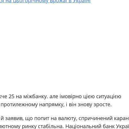
ся на цьогорічному врожаї в Україні
че 25 на міжбанку. але імовірно цією ситуацією
протилежному напрямку, і він знову зросте.
ій заявив, що попит на валюту, спричинений кара
алютному ринку стабільна. Національний банк Укра