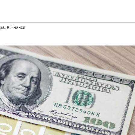
,
ра
#Фінанси