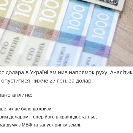
рс долара в Україні змінив напрямок руху. Аналітик
опуститися нижче 27 грн. за долар.
ивно вплине:
ше, як це було до кризи;
им доларом, тепер його в країні достатньо;
рандуму з МВФ та запуск ринку землі.