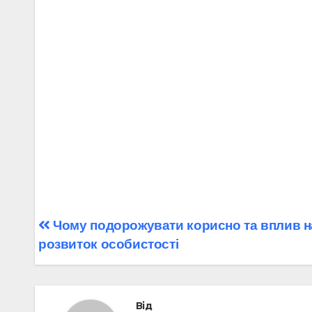
Навігація
Чому подорожувати корисно та вплив н
розвиток особистості
записів
Від