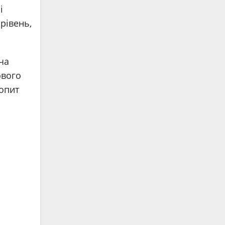
і
рівень,
ча
ового
опит