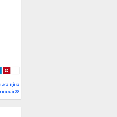
зька ціна
оносії