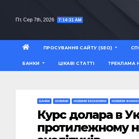
Перейти
до
Пт. Сер 7th, 2026
7:14:32 AM
вмісту
ПРОСУВАННЯ САЙТУ (SEO)
СП
БАНКИ
ЦІКАВІ СТАТТІ
?РЕКЛАМА 
БАНКИ
НОВИНИ
НОВИНИ ЕКОНОМІКИ
НОВИНИ ФІНАНС
Курс долара в Ук
протилежному н