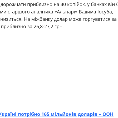
орожчати приблизно на 40 копійок, у банках він 
ами старшого аналітика «Альпарі» Вадима Іосуба,
низиться. На міжбанку долар може торгуватися за
 приблизно за 26,8-27,2 грн.
країні потрібно 165 мільйонів доларів – ООН