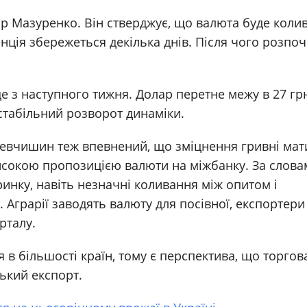
р Мазуренко. Він стверджує, що валюта буде коли
енція збережеться декілька днів. Після чого розпо
е з наступного тижня. Долар перетне межу в 27 гр
 стабільний розворот динаміки.
й Шевчишин теж впевнений, що зміцнення гривні ма
исокою пропозицією валюти на міжбанку. За слова
инку, навіть незначні коливання між опитом і
Аграрії заводять валюту для посівної, експортери
рталу.
я в більшості країн, тому є перспектива, що торгов
ський експорт.