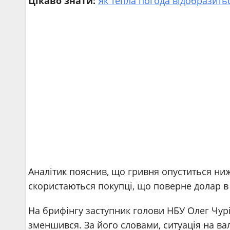
Цікаво знати:
Як тепла погода відобразить
Аналітик пояснив, що гривня опуститься ниж
скористаються покупці, що поверне долар в 
На брифінгу заступник голови НБУ Олег Чур
зменшився. За його словами, ситуація на в