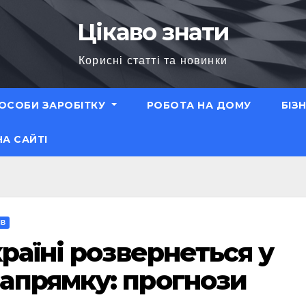
Цікаво знати
Корисні статті та новинки
ОСОБИ ЗАРОБІТКУ
РОБОТА НА ДОМУ
БІЗ
НА САЙТІ
ІВ
раїні розвернеться у
апрямку: прогнози