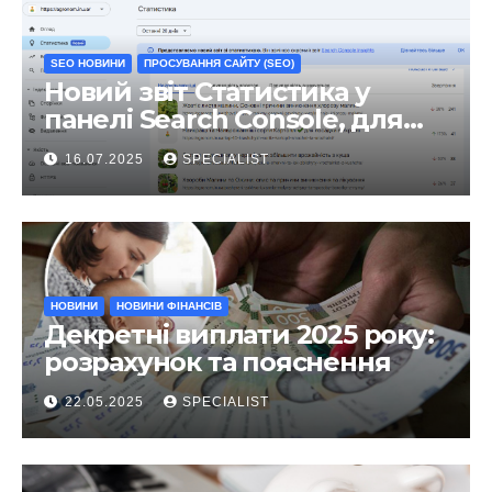
SEO НОВИНИ
ПРОСУВАННЯ САЙТУ (SEO)
Новий звіт Статистика у
панелі Search Console, для
чого він?
16.07.2025
SPECIALIST
НОВИНИ
НОВИНИ ФІНАНСІВ
Декретні виплати 2025 року:
розрахунок та пояснення
22.05.2025
SPECIALIST