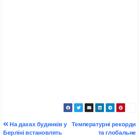
Навігація
На дахах будинків у
Температурні рекорди
записів
Берліні встановлять
та глобальне