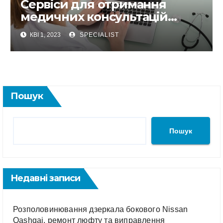
Сервіси для отримання
медичних консультацій
онлайн не виходячи із дому
КВІ 1, 2023
SPECIALIST
Пошук
Пошук
Недавні записи
Розполовинювання дзеркала бокового Nissan
Qashqai, ремонт люфту та виправлення