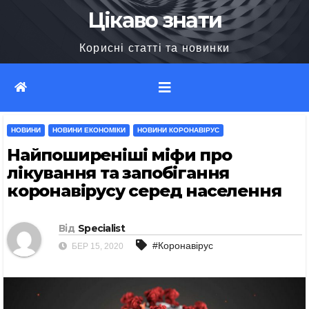
Перейти
Цікаво знати
до
Корисні статті та новинки
вмісту
НОВИНИ
НОВИНИ ЕКОНОМІКИ
НОВИНИ КОРОНАВІРУС
Найпоширеніші міфи про
лікування та запобігання
коронавірусу серед населення
Від
Specialist
#Коронавірус
БЕР 15, 2020