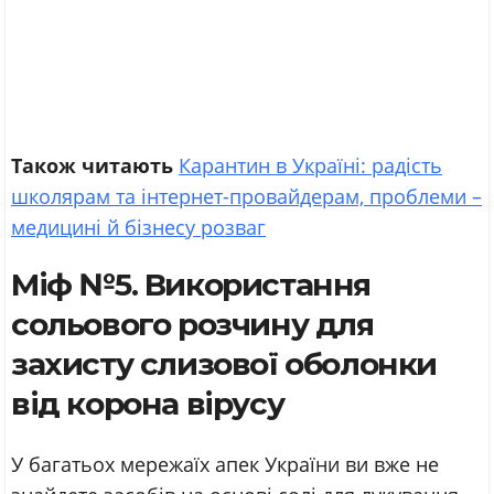
Також читають
Карантин в Україні: радість
школярам та інтернет-провайдерам, проблеми –
медицині й бізнесу розваг
Міф №5. Використання
сольового розчину для
захисту слизової оболонки
від корона вірусу
У багатьох мережаїх апек України ви вже не