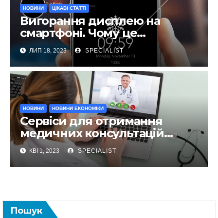
НОВИНИ
ЦІКАВІ СТАТТІ
Вигорання дисплею на
смартфоні. Чому це
відбувається та як запобігти?
ЛИП 18, 2023
SPECIALIST
НОВИНИ
НОВИНИ ЕКОНОМІКИ
Сервіси для отримання
медичних консультацій
онлайн не виходячи із дому
КВІ 1, 2023
SPECIALIST
Пошук