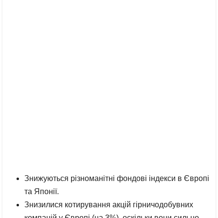
Знижуються різноманітні фондові індекси в Європі
та Японії.
Знизилися котирування акцій гірничодобувних
компаній у Європі (на 3%), оскільки вони сильно