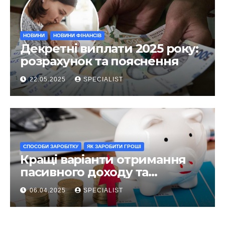
НОВИНИ
НОВИНИ ФІНАНСІВ
Декретні виплати 2025 року:
розрахунок та пояснення
22.05.2025
SPECIALIST
СПОСОБИ ЗАРОБІТКУ
ЯК ЗАРОБИТИ ГРОШІ
Кращі варіанти отримання
пасивного доходу та
інвестування у 2025 році
06.04.2025
SPECIALIST