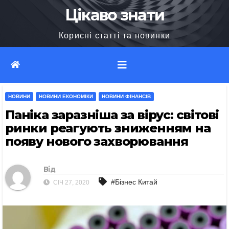
Перейти
Цікаво знати
до
Корисні статті та новинки
вмісту
НОВИНИ
НОВИНИ ЕКОНОМІКИ
НОВИНИ ФІНАНСІВ
Паніка заразніша за вірус: світові
ринки реагують зниженням на
появу нового захворювання
Від
#Бізнес Китай
СІЧ 27, 2020