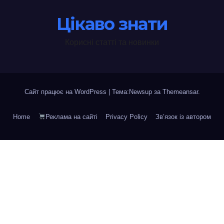
Цікаво знати
Корисні статті та новинки
Сайт працює на WordPress
|
Тема:Newsup за
Themeansar
.
Home
Реклама на сайті
Privacy Policy
Зв’язок із автором