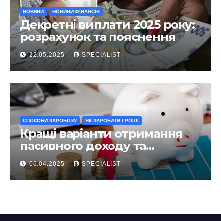
НОВИНИ
НОВИНИ ФІНАНСІВ
Декретні виплати 2025 року:
розрахунок та пояснення
22.05.2025
SPECIALIST
СПОСОБИ ЗАРОБІТКУ
ЯК ЗАРОБИТИ ГРОШІ
Кращі варіанти отримання
пасивного доходу та
інвестування у 2025 році
06.04.2025
SPECIALIST