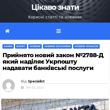
Перейти
Цікаво знати
до
Корисні статті та новинки
вмісту
БАНКИ
БІЗНЕС
НОВИНИ
НОВИНИ ЕКОНОМІКИ
НОВИНИ ФІНАНСІВ
Прийнято новий закон №2788-Д
який наділяє Укрпошту
надавати банківські послуги
Від
Specialist
ТРА 19, 2020