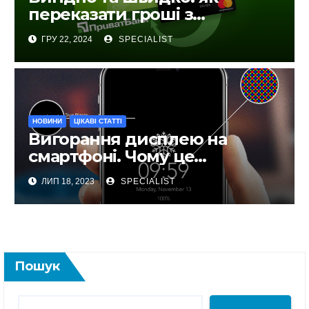
переказати гроші з
ПриватБанку на Monobank
ГРУ 22, 2024
SPECIALIST
НОВИНИ
ЦІКАВІ СТАТТІ
Вигорання дисплею на
смартфоні. Чому це
відбувається та як запобігти?
ЛИП 18, 2023
SPECIALIST
Пошук