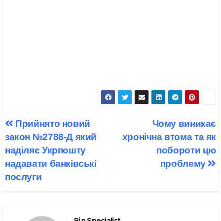
Навігація
Прийнято новий
Чому виникає
записів
закон №2788-Д який
хронічна втома та як
наділяє Укрпошту
побороти цю
надавати банківські
проблему
послуги
Від
Specialist