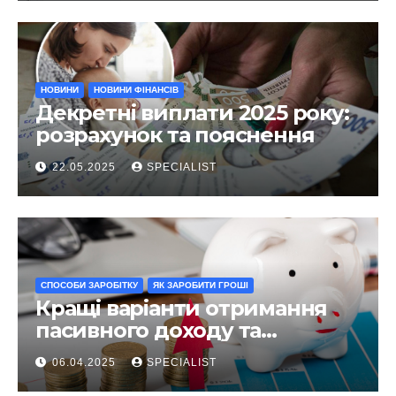
НОВИНИ
НОВИНИ ФІНАНСІВ
Декретні виплати 2025 року:
розрахунок та пояснення
22.05.2025
SPECIALIST
СПОСОБИ ЗАРОБІТКУ
ЯК ЗАРОБИТИ ГРОШІ
Кращі варіанти отримання
пасивного доходу та
інвестування у 2025 році
06.04.2025
SPECIALIST