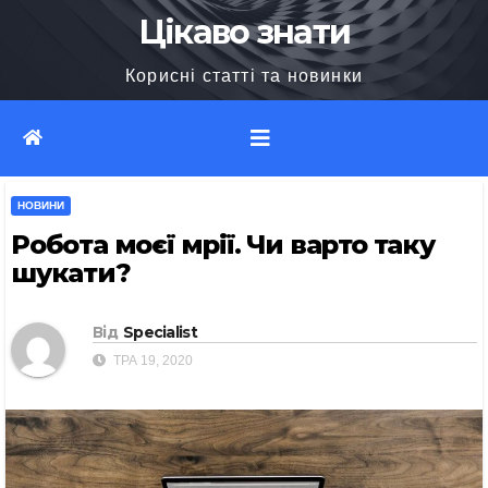
Перейти
Цікаво знати
до
Корисні статті та новинки
вмісту
НОВИНИ
Робота моєї мрії. Чи варто таку
шукати?
Від
Specialist
ТРА 19, 2020