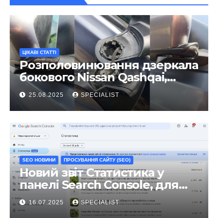
ЦІКАВІ СТАТТІ
Розполовинювання дзеркала
бокового Nissan Qashqai,
ремонт люфту та
25.08.2025
SPECIALIST
виправлення
SEO НОВИНИ
ПРОСУВАННЯ САЙТУ (SEO)
Новий звіт Статистика у
панелі Search Console, для
чого він?
16.07.2025
SPECIALIST