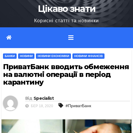
Перейти
Цікаво знати
до
Корисні статті та новинки
вмісту
БАНКИ
НОВИНИ
НОВИНИ ЕКОНОМІКИ
НОВИНИ ФІНАНСІВ
ПриватБанк вводить обмеження
на валютні операції в період
карантину
Від
Specialist
#ПриватБанк
БЕР 18, 2020