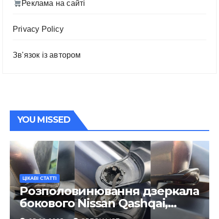
Реклама на сайті
Privacy Policy
Зв'язок із автором
YOU MISSED
ЦІКАВІ СТАТТІ
Розполовинювання дзеркала
бокового Nissan Qashqai,
ремонт люфту та