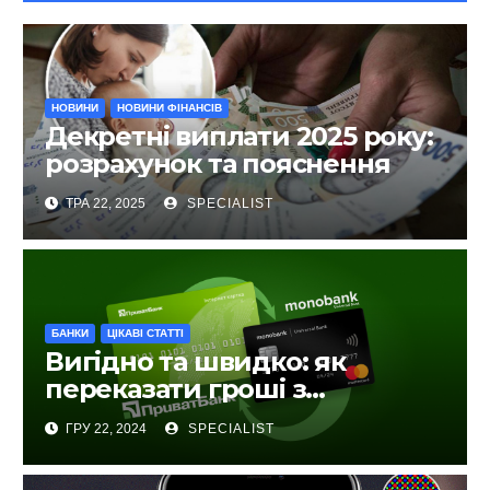
НОВИНИ
НОВИНИ ФІНАНСІВ
Декретні виплати 2025 року:
розрахунок та пояснення
ТРА 22, 2025
SPECIALIST
БАНКИ
ЦІКАВІ СТАТТІ
Вигідно та швидко: як
переказати гроші з
ПриватБанку на Monobank
ГРУ 22, 2024
SPECIALIST