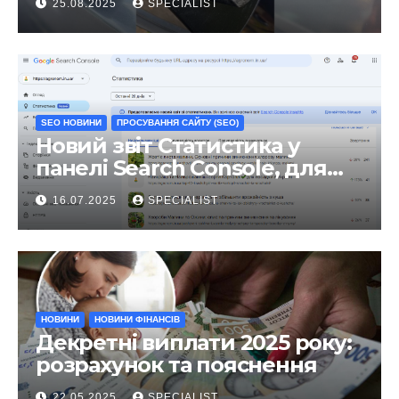
25.08.2025
SPECIALIST
виправлення
SEO НОВИНИ
ПРОСУВАННЯ САЙТУ (SEO)
Новий звіт Статистика у
панелі Search Console, для
чого він?
16.07.2025
SPECIALIST
НОВИНИ
НОВИНИ ФІНАНСІВ
Декретні виплати 2025 року:
розрахунок та пояснення
22.05.2025
SPECIALIST