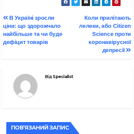
Навігація
В Україні зросли
Коли прилітають
записів
ціни: що здорожчало
лелеки, або Citizen
найбільше та чи буде
Science проти
дефіцит товарів
коронавірусної
депресії
Від
Specialist
ПОВ’ЯЗАНИЙ ЗАПИС