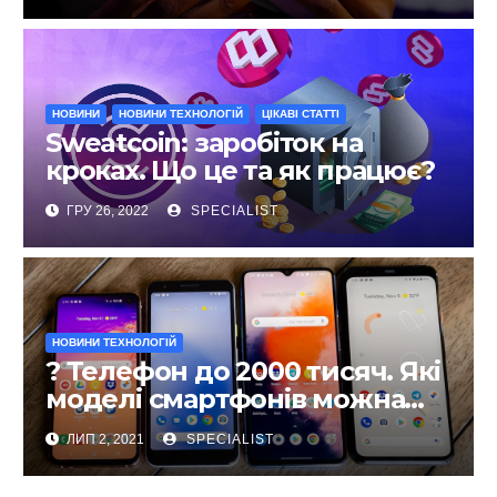
НОВИНИ
НОВИНИ ТЕХНОЛОГІЙ
ЦІКАВІ СТАТТІ
Sweatcoin: заробіток на
кроках. Що це та як працює?
ГРУ 26, 2022
SPECIALIST
НОВИНИ ТЕХНОЛОГІЙ
? Телефон до 2000 тисяч. Які
моделі смартфонів можна
купити за такі гроші?
ЛИП 2, 2021
SPECIALIST