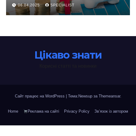
інвестування у 2025 році
06.04.2025
SPECIALIST
Цікаво знати
Корисні статті та новинки
Сайт працює на WordPress
|
Тема:Newsup за
Themeansar
.
Home
Реклама на сайті
Privacy Policy
Зв’язок із автором