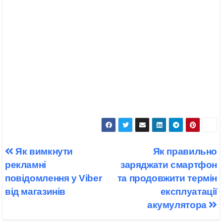
Навігація
Як вимкнути
Як правильно
записів
рекламні
заряджати смартфон
повідомлення у Viber
та продовжити термін
від магазинів
експлуатації
акумулятора