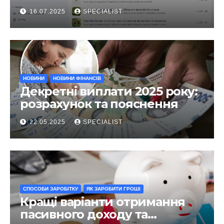
чого він?
16.07.2025
SPECIALIST
НОВИНИ
НОВИНИ ФІНАНСІВ
Декретні виплати 2025 року:
розрахунок та пояснення
22.05.2025
SPECIALIST
СПОСОБИ ЗАРОБІТКУ
ЯК ЗАРОБИТИ ГРОШІ
Кращі варіанти отримання
пасивного доходу та