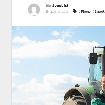
Від
Specialist
,
#iPhone
#Зароби
ЖОВ 18, 2019