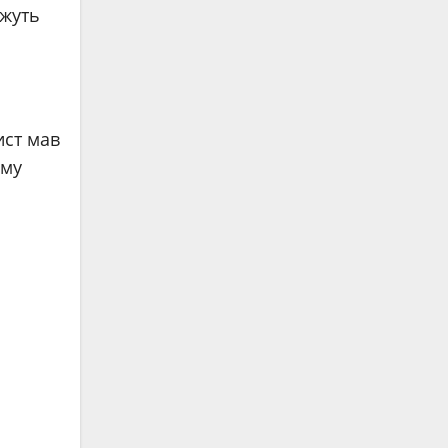
ожуть
ист мав
ому