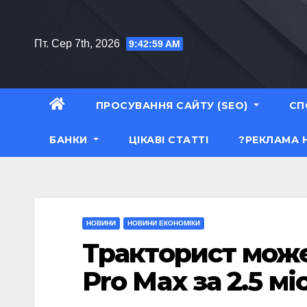
Перейти
до
Пт. Сер 7th, 2026
9:43:00 AM
вмісту
ПРОСУВАННЯ САЙТУ (SEO)
СП
БАНКИ
ЦІКАВІ СТАТТІ
?РЕКЛАМА 
НОВИНИ
НОВИНИ ЕКОНОМІКИ
Тракторист може
Pro Max за 2.5 мі