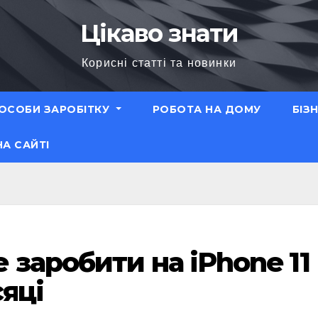
Цікаво знати
Корисні статті та новинки
ОСОБИ ЗАРОБІТКУ
РОБОТА НА ДОМУ
БІЗ
НА САЙТІ
 заробити на iPhone 11
сяці