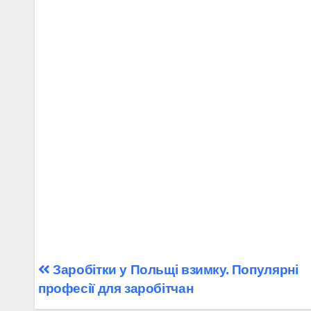
Навігація
Заробітки у Польщі взимку. Популярні
професії для заробітчан
записів