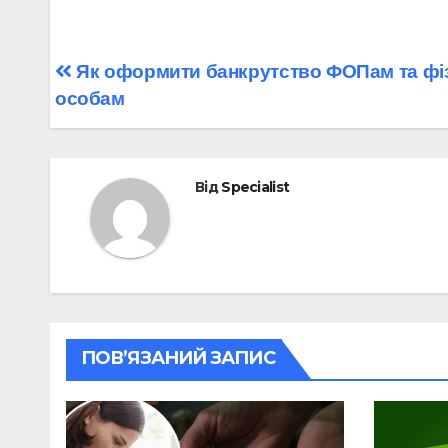
Навігація
Як оформити банкрутство ФОПам та фі
особам
записів
Від
Specialist
ПОВ’ЯЗАНИЙ ЗАПИС