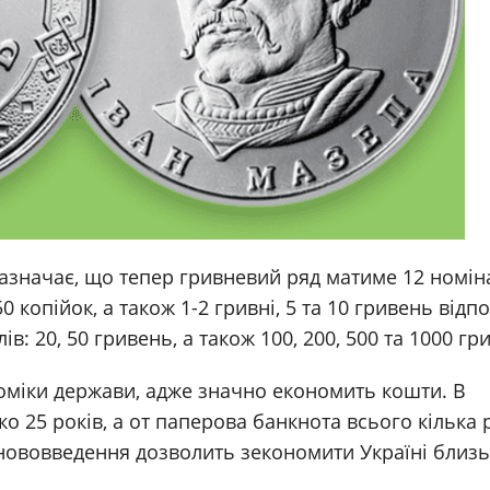
азначає, що тепер гривневий ряд матиме 12 номіна
0 копійок, а також 1-2 гривні, 5 та 10 гривень відпо
в: 20, 50 гривень, а також 100, 200, 500 та 1000 гр
оміки держави, адже значно економить кошти. В
25 років, а от паперова банкнота всього кілька р
нововведення дозволить зекономити Україні близь