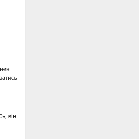
неві
ватись
», він