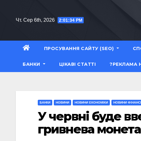
Перейти
до
Чт. Сер 6th, 2026
2:01:35 PM
вмісту
ПРОСУВАННЯ САЙТУ (SEO)
СП
БАНКИ
ЦІКАВІ СТАТТІ
?РЕКЛАМА 
БАНКИ
НОВИНИ
НОВИНИ ЕКОНОМІКИ
НОВИНИ ФІНАНС
У червні буде вв
гривнева монета