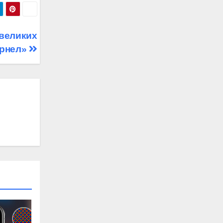
 великих
ернел»