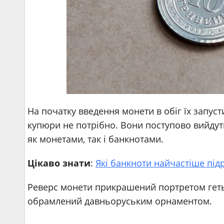
На початку введення монети в обіг їх запуст
купюри не потрібно. Вони поступово вийдут
як монетами, так і банкнотами.
Цікаво знати
:
Які банкноти найчастіше підр
Реверс монети прикрашений портретом гетьм
обрамлений давньоруським орнаментом.