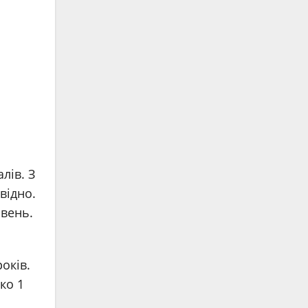
лів. З
відно.
ивень.
оків.
ко 1