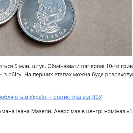
иться 5 млн. штук. Обмінювати паперові 10-ти грив
ь з обігу. На перших етапах можна буде розрахову
обляють в Україні – статистика від НБУ
ана Івана Мазепи. Аверс має в центрі номінал «10