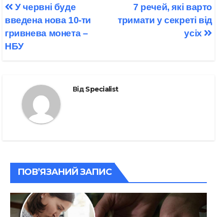
Навігація
У червні буде
7 речей, які варто
записів
введена нова 10-ти
тримати у секреті від
гривнева монета –
усіх
НБУ
Від
Specialist
ПОВ’ЯЗАНИЙ ЗАПИС