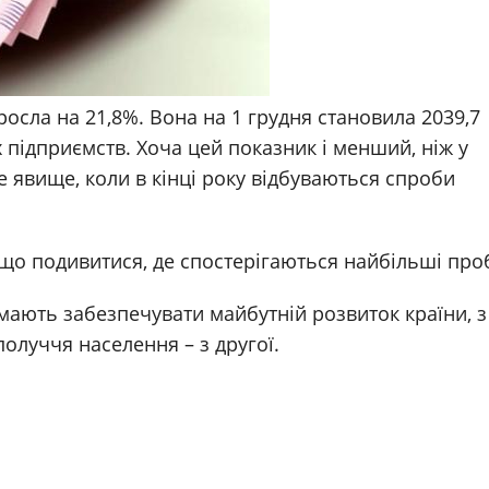
росла на 21,8%. Вона на 1 грудня становила 2039,7
 підприємств. Хоча цей показник і менший, ніж у
ве явище, коли в кінці року відбуваються спроби
кщо подивитися, де спостерігаються найбільші про
 мають забезпечувати майбутній розвиток країни, 
получчя населення – з другої.