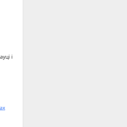
ауці і
і
ах