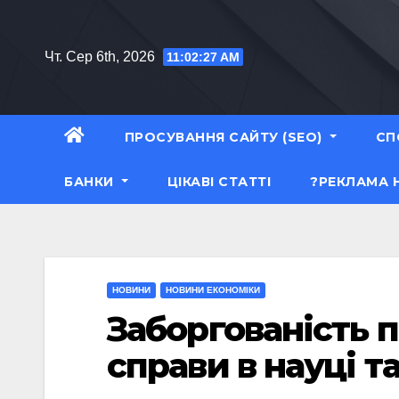
Перейти
до
Чт. Сер 6th, 2026
11:02:28 AM
вмісту
ПРОСУВАННЯ САЙТУ (SEO)
СП
БАНКИ
ЦІКАВІ СТАТТІ
?РЕКЛАМА 
НОВИНИ
НОВИНИ ЕКОНОМІКИ
Заборгованість п
справи в науці та