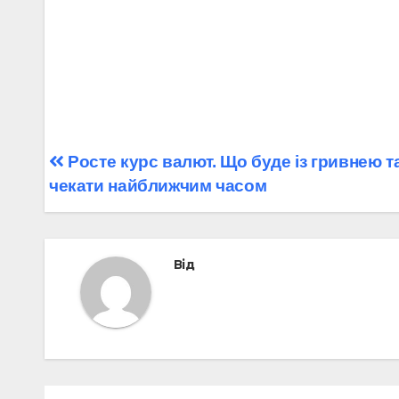
Навігація
Росте курс валют. Що буде із гривнею т
чекати найближчим часом
записів
Від