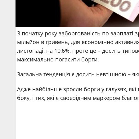
З початку року заборгованість по зарплаті з
мільйонів гривень, для економічно активних
листопаді, на 10,6%, проте це – досить типо
максимально погасити борги.
Загальна тенденція є досить невтішною – я
Адже найбільше зросли борги у галузях, які
боку, і тих, які є своєрідним маркером благо