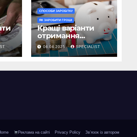
СПОСОБИ ЗАРОБІТКУ
ЯК ЗАРОБИТИ ГРОШІ
ати
Кращі варіанти
отримання
пасивного доходу
IST
06.04.2025
SPECIALIST
та інвестування у
2025 році
Home
Реклама на сайті
Privacy Policy
Зв’язок із автором