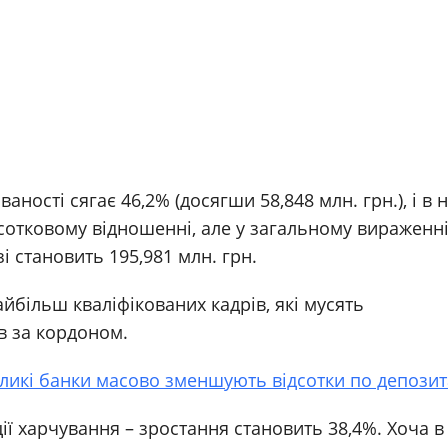
аності сягає 46,2% (досягши 58,848 млн. грн.), і в н
ідсотковому відношенні, але у загальному вираженн
і становить 195,981 млн. грн.
йбільш кваліфікованих кадрів, які мусять
в за кордоном.
ликі банки масово зменшують відсотки по депозит
ії харчування – зростання становить 38,4%. Хоча в