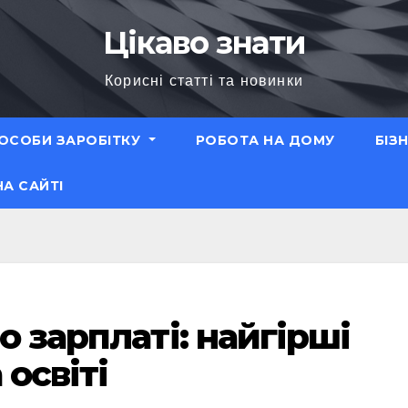
Цікаво знати
Корисні статті та новинки
ОСОБИ ЗАРОБІТКУ
РОБОТА НА ДОМУ
БІЗ
НА САЙТІ
о зарплаті: найгірші
 освіті