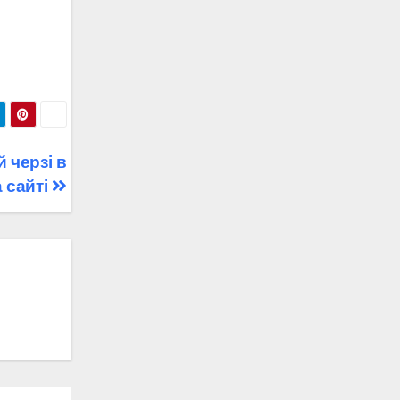
 черзі в
 сайті