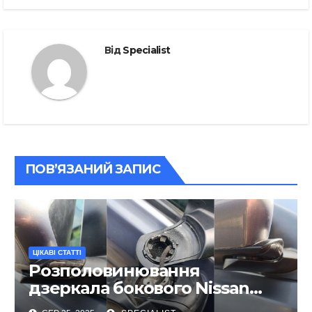
Від
Specialist
ПОВ’ЯЗАНИЙ ЗАПИС
ЦІКАВІ СТАТТІ
Розполовинювання
дзеркала бокового Nissan
Qashqai, ремонт люфту та