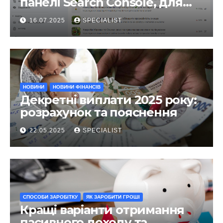
панелі Search Console, для
чого він?
16.07.2025
SPECIALIST
НОВИНИ
НОВИНИ ФІНАНСІВ
Декретні виплати 2025 року:
розрахунок та пояснення
22.05.2025
SPECIALIST
СПОСОБИ ЗАРОБІТКУ
ЯК ЗАРОБИТИ ГРОШІ
Кращі варіанти отримання
пасивного доходу та