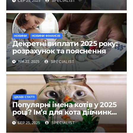
СЕР 25, 2025
SPECIALIST
виправлення
НОВИНИ
НОВИНИ ФІНАНСІВ
Декретні виплати 2025 року:
розрахунок та пояснення
ТРА 22, 2025
SPECIALIST
ЦІКАВІ СТАТТІ
Популярні імена котів у 2025
році? Ім’я для кота дівчинки
та хлопчика
БЕР 25, 2025
SPECIALIST