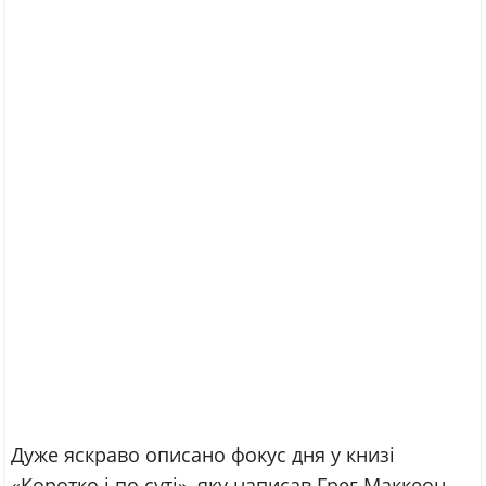
Дуже яскраво описано фокус дня у книзі
«Коротко і по суті», яку написав Грег Маккеон.