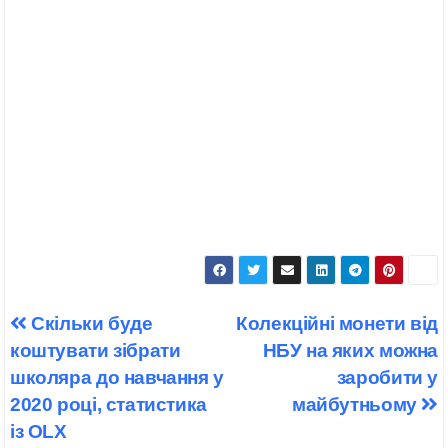
Навігація
Скільки буде
Колекційні монети від
записів
коштувати зібрати
НБУ на яких можна
школяра до навчання у
заробити у
2020 році, статистика
майбутньому
із OLX