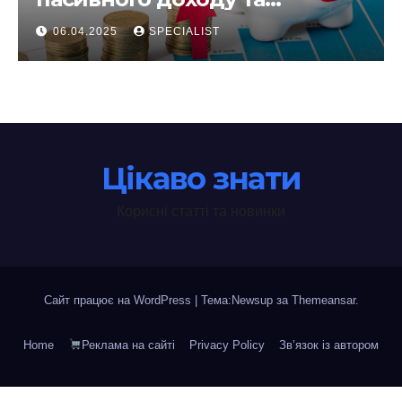
інвестування у 2025 році
06.04.2025
SPECIALIST
Цікаво знати
Корисні статті та новинки
Сайт працює на WordPress
|
Тема:Newsup за
Themeansar
.
Home
Реклама на сайті
Privacy Policy
Зв’язок із автором