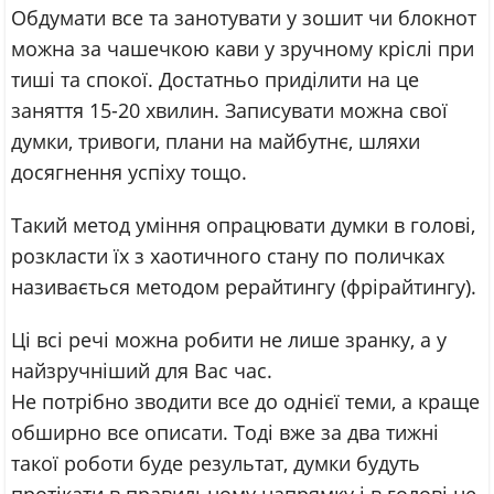
Обдумати все та занотувати у зошит чи блокнот
можна за чашечкою кави у зручному кріслі при
тиші та спокої. Достатньо приділити на це
заняття 15-20 хвилин. Записувати можна свої
думки, тривоги, плани на майбутнє, шляхи
досягнення успіху тощо.
Такий метод уміння опрацювати думки в голові,
розкласти їх з хаотичного стану по поличках
називається методом рерайтингу (фрірайтингу).
Ці всі речі можна робити не лише зранку, а у
найзручніший для Вас час.
Не потрібно зводити все до однієї теми, а краще
обширно все описати. Тоді вже за два тижні
такої роботи буде результат, думки будуть
протікати в правильному напрямку і в голові не