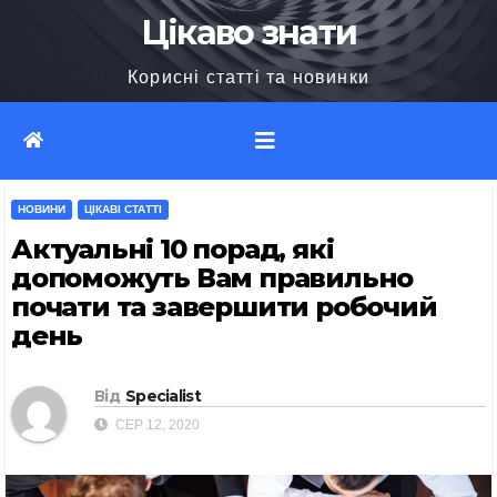
Перейти
Цікаво знати
до
Корисні статті та новинки
вмісту
НОВИНИ
ЦІКАВІ СТАТТІ
Актуальні 10 порад, які
допоможуть Вам правильно
почати та завершити робочий
день
Від
Specialist
СЕР 12, 2020