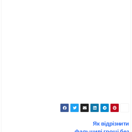
Навігація
Як відрізнити
записів
фальшиві гроші без