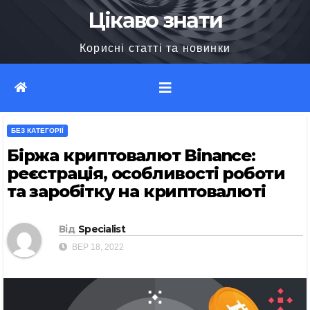
Перейти
Цікаво знати
до
Корисні статті та новинки
вмісту
БЕЗ КАТЕГОРІЇ
Біржа криптовалют Binance:
реєстрація, особливості роботи
та заробітку на криптовалюті
Від
Specialist
ВЕР 18, 2022