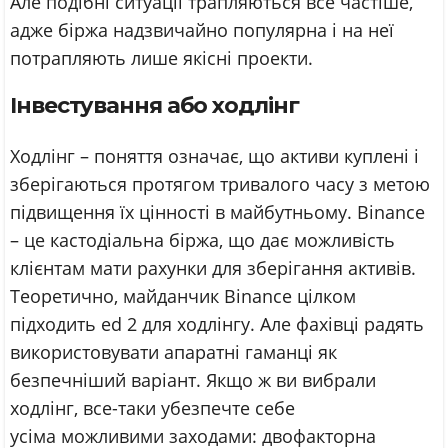
Але подібні ситуації трапляються все частіше,
адже біржа надзвичайно популярна і на неї
потрапляють лише якісні проекти.
Інвестування або ходлінг
Ходлінг – поняття означає, що активи куплені і
зберігаються протягом тривалого часу з метою
підвищення їх цінності в майбутньому. Binance
– це кастодіальна біржа, що дає можливість
клієнтам мати рахунки для зберігання активів.
Теоретично, майданчик Вinance цілком
підходить ed 2 для ходлінгу. Але фахівці радять
використовувати апаратні гаманці як
безпечніший варіант. Якщо ж ви вибрали
ходлінг, все-таки убезпечте себе
усіма можливими заходами: двофакторна