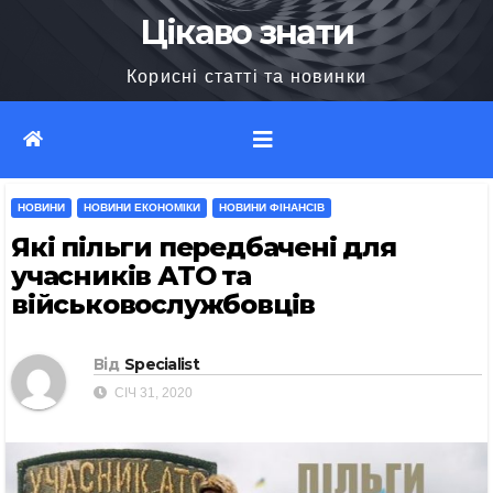
Перейти
Цікаво знати
до
Корисні статті та новинки
вмісту
НОВИНИ
НОВИНИ ЕКОНОМІКИ
НОВИНИ ФІНАНСІВ
Які пільги передбачені для
учасників АТО та
військовослужбовців
Від
Specialist
СІЧ 31, 2020