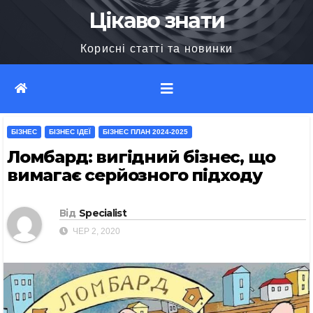
Перейти
Цікаво знати
до
Корисні статті та новинки
вмісту
БІЗНЕС
БІЗНЕС ІДЕЇ
БІЗНЕС ПЛАН 2024-2025
Ломбард: вигідний бізнес, що
вимагає серйозного підходу
Від
Specialist
ЧЕР 2, 2020