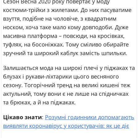
Сезон Весна 2020 року повертає у моду
костюми-трійки з жилетами. До них пасуватиме
взуття, подібне на чоловіче, з квадратним
носком, хоча таке мало кому довподоби. Дуже
масивна платформа – повсюди, на кросівках,
туфлях, на босоніжках. Тому сміливо обирайте
зручний та широкий каблук замість шпильки.
Залишається мода на широкі плечі у піджаках та
блузах і рукави-ліхтарики цього весняного
сезону. Тогорічний тренд на великі кишені теж
актульний, тому вони є не лише на спідничках
та брюках, а й на піджаках.
Цікаво знати
:
Розумні годинники допомагають
виявляти коронавірус у користувачів: як це діє