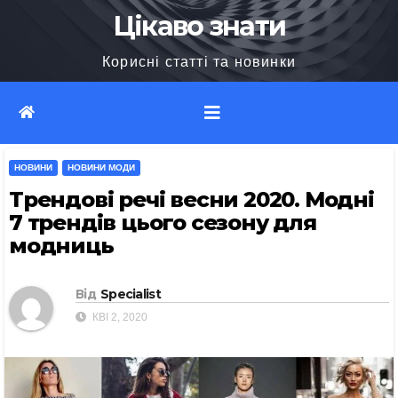
Перейти
Цікаво знати
до
Корисні статті та новинки
вмісту
НОВИНИ
НОВИНИ МОДИ
Трендові речі весни 2020. Модні
7 трендів цього сезону для
модниць
Від
Specialist
КВІ 2, 2020