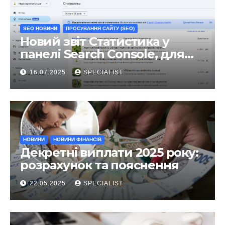
SEO НОВИНИ
ПРОСУВАННЯ САЙТУ (SEO)
Новий звіт Статистика у
панелі Search Console, для
чого він?
16.07.2025
SPECIALIST
НОВИНИ
НОВИНИ ФІНАНСІВ
Декретні виплати 2025 року:
розрахунок та пояснення
22.05.2025
SPECIALIST