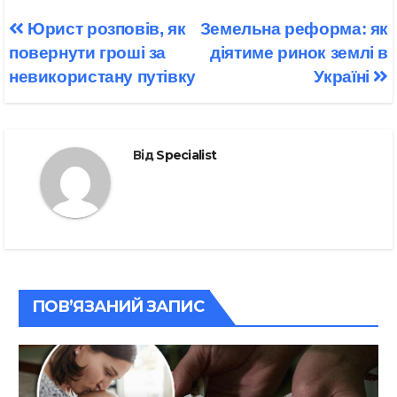
Навігація
Юрист розповів, як
Земельна реформа: як
записів
повернути гроші за
діятиме ринок землі в
невикористану путівку
Україні
Від
Specialist
ПОВ’ЯЗАНИЙ ЗАПИС