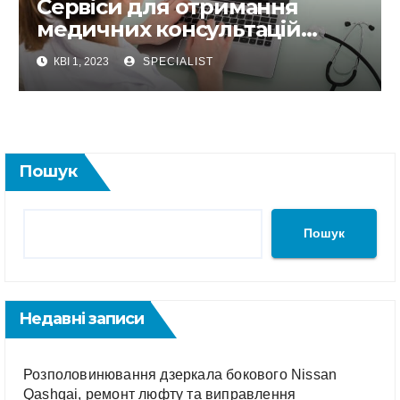
Сервіси для отримання
медичних консультацій
онлайн не виходячи із дому
КВІ 1, 2023
SPECIALIST
Пошук
Пошук
Недавні записи
Розполовинювання дзеркала бокового Nissan
Qashqai, ремонт люфту та виправлення