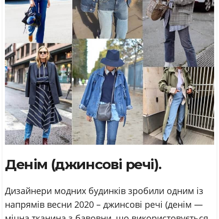
Денім (джинсові речі).
Дизайнери модних будинків зробили одним із
напрямів весни 2020 – джинсові речі (денім —
міцна тканина з бавовни, що використовується