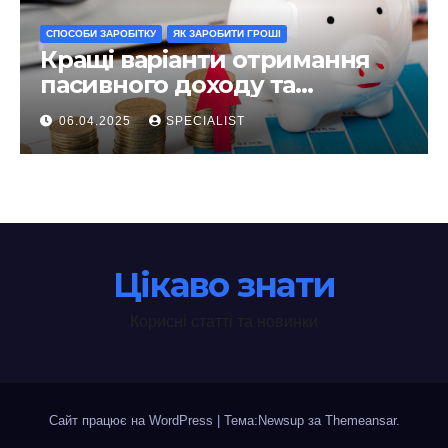
СПОСОБИ ЗАРОБІТКУ
ЯК ЗАРОБИТИ ГРОШІ
Кращі варіанти отримання
пасивного доходу та
інвестування у 2025 році
06.04.2025
SPECIALIST
Цікаво знати
Корисні статті та новинки
Сайт працює на WordPress
|
Тема:Newsup за
Themeansar
.