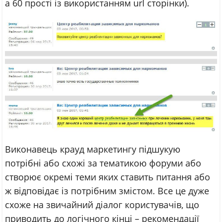
а 60 прості із використанням url сторінки).
Виконавець крауд маркетингу підшукую
потрібні або схожі за тематикою форуми або
створює окремі теми яких ставить питання або
ж відповідає із потрібним змістом. Все це дуже
схоже на звичайний діалог користувачів, що
приводить до логічного кінці – рекомендації