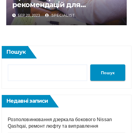
рекомендацій для
створення хорошого Прайс-
БЕР 20, 2023
SPECIALIST
Листа
Пошук
Пошук
Недавні записи
Розполовинювання дзеркала бокового Nissan
Qashqai, ремонт люфту та виправлення