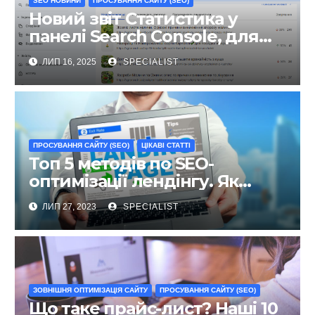
SEO НОВИНИ
ПРОСУВАННЯ САЙТУ (SEO)
Новий звіт Статистика у
панелі Search Console, для
чого він?
ЛИП 16, 2025
SPECIALIST
ПРОСУВАННЯ САЙТУ (SEO)
ЦІКАВІ СТАТТІ
Топ 5 методів по SEO-
оптимізації лендінгу. Як
просувати landing page в
ЛИП 27, 2023
SPECIALIST
Google?
ЗОВНІШНЯ ОПТИМІЗАЦІЯ САЙТУ
ПРОСУВАННЯ САЙТУ (SEO)
Що таке прайс-лист? Наші 10