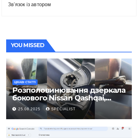
Зв'язок із автором
YOU MISSED
ЦІКАВІ СТАТТІ
Розполовинювання дзеркала
бокового Nissan Qashqai,
ремонт люфту та
25.08.2025
SPECIALIST
виправлення