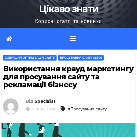
Перейти
Цікаво знати
до
Корисні статті та новинки
вмісту
ЗОВНІШНЯ ОПТИМІЗАЦІЯ САЙТУ
ПРОСУВАННЯ САЙТУ (SEO)
Використання крауд маркетингу
для просування сайту та
рекламації бізнесу
Від
Specialist
#Просування сайту
СЕР 17, 2020