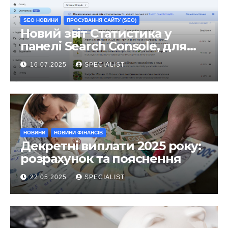
SEO НОВИНИ
ПРОСУВАННЯ САЙТУ (SEO)
Новий звіт Статистика у
панелі Search Console, для
чого він?
16.07.2025
SPECIALIST
НОВИНИ
НОВИНИ ФІНАНСІВ
Декретні виплати 2025 року:
розрахунок та пояснення
22.05.2025
SPECIALIST