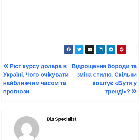
Навігація
Ріст курсу долара в
Відрощення бороди та
записів
Україні. Чого очікувати
зміна стилю. Скільки
найближчим часом та
коштує «Бути у
прогнози
тренді»?
Від
Specialist