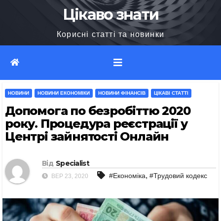
Перейти
Цікаво знати
до
Корисні статті та новинки
вмісту
НОВИНИ
НОВИНИ ЕКОНОМІКИ
НОВИНИ ФІНАНСІВ
ЦІКАВІ СТАТТІ
Допомога по безробіттю 2020
року. Процедура реєстрації у
Центрі зайнятості Онлайн
Від
Specialist
,
#Економіка
#Трудовий кодекс
ВЕР 23, 2020