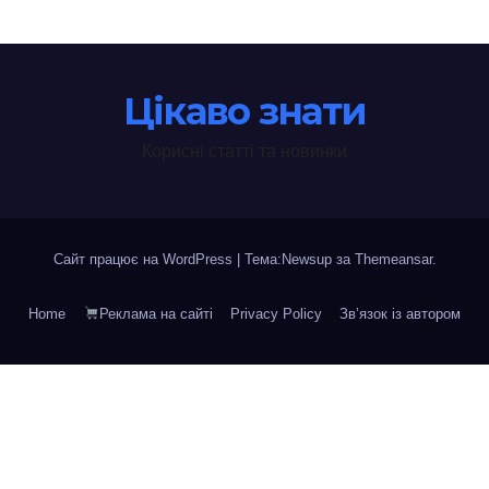
Цікаво знати
Корисні статті та новинки
Сайт працює на WordPress
|
Тема:Newsup за
Themeansar
.
Home
Реклама на сайті
Privacy Policy
Зв’язок із автором