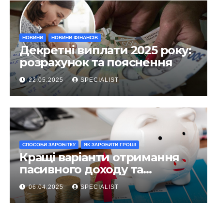
НОВИНИ
НОВИНИ ФІНАНСІВ
Декретні виплати 2025 року:
розрахунок та пояснення
22.05.2025
SPECIALIST
СПОСОБИ ЗАРОБІТКУ
ЯК ЗАРОБИТИ ГРОШІ
Кращі варіанти отримання
пасивного доходу та
інвестування у 2025 році
06.04.2025
SPECIALIST