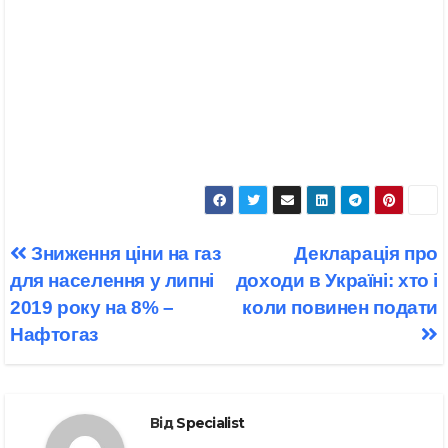
Навігація
Зниження ціни на газ
Декларація про
записів
для населення у липні
доходи в Україні: хто і
2019 року на 8% –
коли повинен подати
Нафтогаз
Від
Specialist