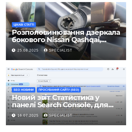
ЦІКАВІ СТАТТІ
Розполовинювання дзеркала
бокового Nissan Qashqai,
ремонт люфту та
25.08.2025
SPECIALIST
виправлення
SEO НОВИНИ
ПРОСУВАННЯ САЙТУ (SEO)
Новий звіт Статистика у
панелі Search Console, для
чого він?
16.07.2025
SPECIALIST