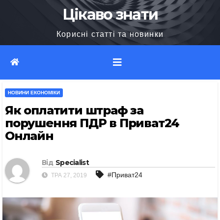
Перейти
Цікаво знати
до
Корисні статті та новинки
вмісту
НОВИНИ ЕКОНОМІКИ
Як оплатити штраф за
порушення ПДР в Приват24
Онлайн
Від
Specialist
#Приват24
ТРА 27, 2019