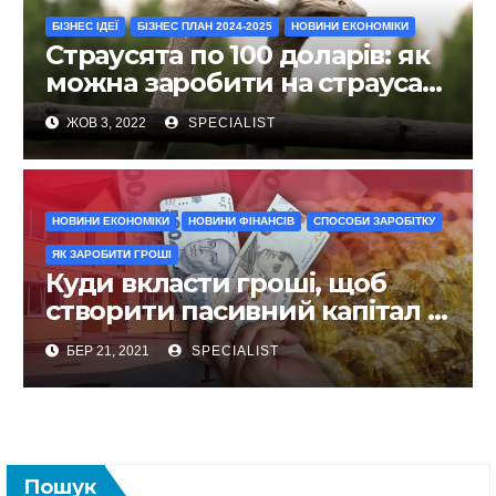
БІЗНЕС ІДЕЇ
БІЗНЕС ПЛАН 2024-2025
НОВИНИ ЕКОНОМІКИ
Страусята по 100 доларів: як
можна заробити на страусах
в Україні
ЖОВ 3, 2022
SPECIALIST
НОВИНИ ЕКОНОМІКИ
НОВИНИ ФІНАНСІВ
СПОСОБИ ЗАРОБІТКУ
ЯК ЗАРОБИТИ ГРОШІ
Куди вкласти гроші, щоб
створити пасивний капітал в
Україні
БЕР 21, 2021
SPECIALIST
Пошук