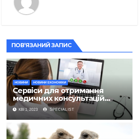
ПОВ’ЯЗАНИЙ ЗАПИС
НОВИНИ
НОВИНИ ЕКОНОМІКИ
Сервіси для отримання
медичних консультацій
онлайн не виходячи із дому
КВІ 1, 2023
SPECIALIST