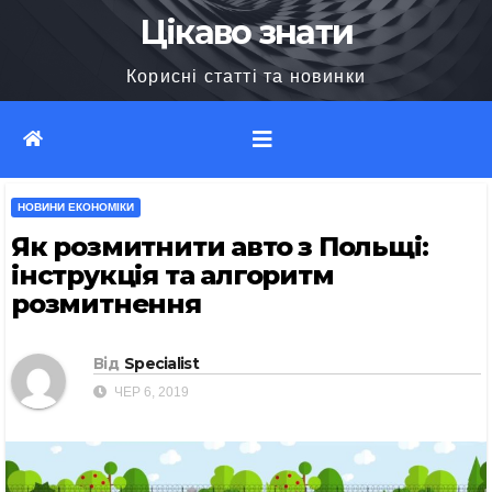
Перейти
Цікаво знати
до
Корисні статті та новинки
вмісту
НОВИНИ ЕКОНОМІКИ
Як розмитнити авто з Польщі:
інструкція та алгоритм
розмитнення
Від
Specialist
ЧЕР 6, 2019