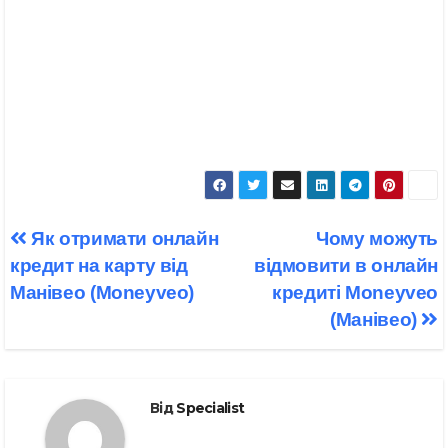
Навігація
Як отримати онлайн
Чому можуть
записів
кредит на карту від
відмовити в онлайн
Манівео (Moneyveo)
кредиті Moneyveo
(Манівео)
Від
Specialist