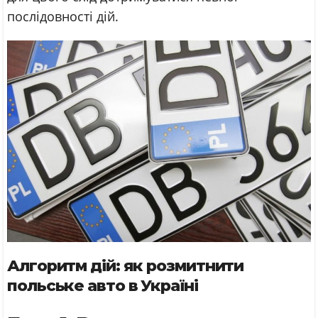
послідовності дій.
Алгоритм дій: як розмитнити
польське авто в Україні