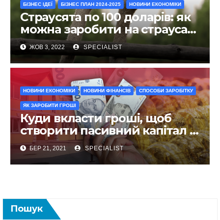
БІЗНЕС ІДЕЇ
БІЗНЕС ПЛАН 2024-2025
НОВИНИ ЕКОНОМІКИ
Страусята по 100 доларів: як
можна заробити на страусах
в Україні
ЖОВ 3, 2022
SPECIALIST
НОВИНИ ЕКОНОМІКИ
НОВИНИ ФІНАНСІВ
СПОСОБИ ЗАРОБІТКУ
ЯК ЗАРОБИТИ ГРОШІ
Куди вкласти гроші, щоб
створити пасивний капітал в
Україні
БЕР 21, 2021
SPECIALIST
Пошук