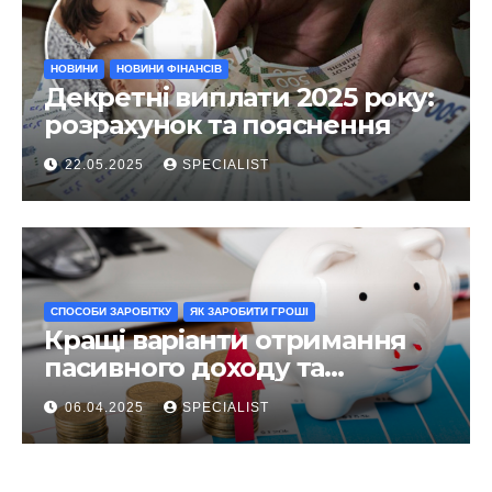
НОВИНИ
НОВИНИ ФІНАНСІВ
Декретні виплати 2025 року:
розрахунок та пояснення
22.05.2025
SPECIALIST
СПОСОБИ ЗАРОБІТКУ
ЯК ЗАРОБИТИ ГРОШІ
Кращі варіанти отримання
пасивного доходу та
інвестування у 2025 році
06.04.2025
SPECIALIST