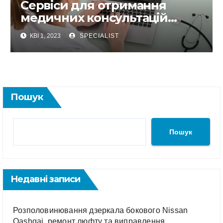
Сервіси для отримання
медичних консультацій
онлайн не виходячи із дому
КВІ 1, 2023
SPECIALIST
Пошук
Пошук
Недавні записи
Розполовинювання дзеркала бокового Nissan
Qashqai, ремонт люфту та виправлення