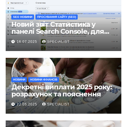
SEO НОВИНИ
ПРОСУВАННЯ САЙТУ (SEO)
Новий звіт Статистика у
панелі Search Console, для
чого він?
16.07.2025
SPECIALIST
НОВИНИ
НОВИНИ ФІНАНСІВ
Декретні виплати 2025 року:
розрахунок та пояснення
22.05.2025
SPECIALIST