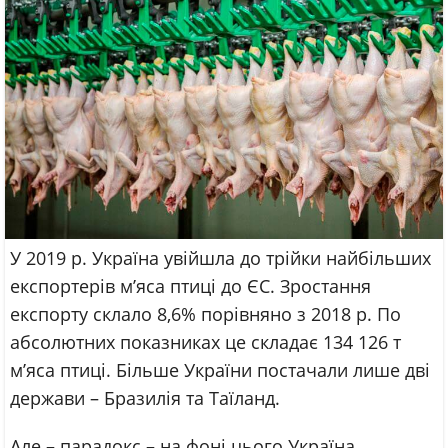
У 2019 р. Україна увійшла до трійки найбільших
експортерів м’яса птиці до ЄС. Зростання
експорту склало 8,6% порівняно з 2018 р. По
абсолютних показниках це складає 134 126 т
м’яса птиці. Більше України постачали лише дві
держави – Бразилія та Таїланд.
Але – парадокс – на фоні цього Україна