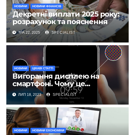
НОВИНИ
НОВИНИ ФІНАНСІВ
Декретні виплати 2025 року:
розрахунок та пояснення
ТРА 22, 2025
SPECIALIST
НОВИНИ
ЦІКАВІ СТАТТІ
Вигорання дисплею на
смартфоні. Чому це
відбувається та як запобігти?
ЛИП 18, 2023
SPECIALIST
НОВИНИ
НОВИНИ ЕКОНОМІКИ