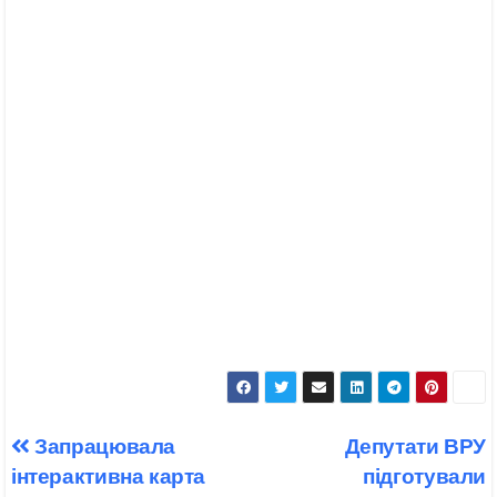
Навігація
Запрацювала
Депутати ВРУ
записів
інтерактивна карта
підготували