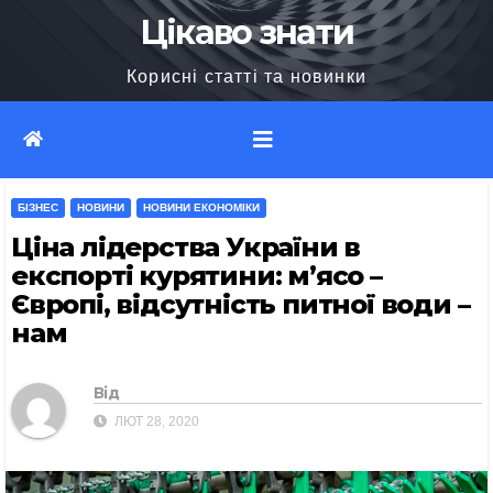
Перейти
Цікаво знати
до
Корисні статті та новинки
вмісту
БІЗНЕС
НОВИНИ
НОВИНИ ЕКОНОМІКИ
Ціна лідерства України в
експорті курятини: м’ясо –
Європі, відсутність питної води –
нам
Від
ЛЮТ 28, 2020