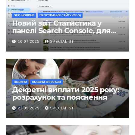
SEO НОВИНИ
ПРОСУВАННЯ САЙТУ (SEO)
Новий звіт Статистика у
панелі Search Console, для
чого він?
16.07.2025
SPECIALIST
НОВИНИ
НОВИНИ ФІНАНСІВ
Декретні виплати 2025 року:
розрахунок та пояснення
22.05.2025
SPECIALIST