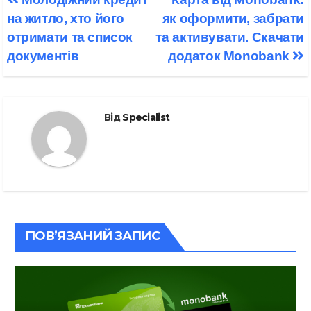
записів
на житло, хто його
як оформити, забрати
отримати та список
та активувати. Скачати
документів
додаток Monobank
Від
Specialist
ПОВ’ЯЗАНИЙ ЗАПИС