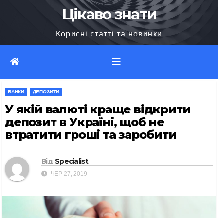
Перейти
Цікаво знати
до
Корисні статті та новинки
вмісту
БАНКИ
ДЕПОЗИТИ
У якій валюті краще відкрити
депозит в Україні, щоб не
втратити гроші та заробити
Від
Specialist
ЧЕР 27, 2019