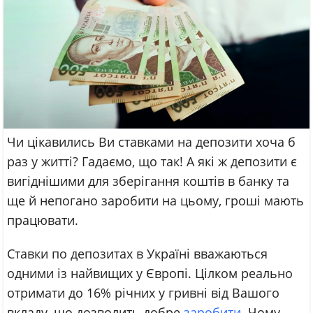
Чи цікавились Ви ставками на депозити хоча б
раз у житті? Гадаємо, що так! А які ж депозити є
вигіднішими для зберігання коштів в банку та
ще й непогано заробити на цьому, гроші мають
працювати.
Ставки по депозитах в Україні вважаються
одними із найвищих у Європі. Цілком реально
отримати до 16% річних у гривні від Вашого
вкладу, що дозволить добре
заробити
. Чому