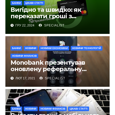
БАНКИ
ЦІКАВІ СТАТТІ
Вигідно та швидко: як
переказати гроші з
ПриватБанку на Monobank
ГРУ 22, 2024
SPECIALIST
БАНКИ
НОВИНИ
НОВИНИ ЕКОНОМІКИ
НОВИНИ ТЕХНОЛОГІЙ
НОВИНИ ФІНАНСІВ
Monobank презентував
оновлену реферальну
програму із стартапом
ЛЮТ 17, 2021
SPECIALIST
Reface
БАНКИ
НОВИНИ
НОВИНИ ФІНАНСІВ
ЦІКАВІ СТАТТІ