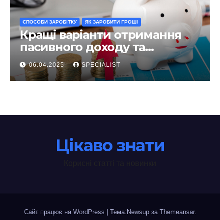
СПОСОБИ ЗАРОБІТКУ
ЯК ЗАРОБИТИ ГРОШІ
Кращі варіанти отримання
пасивного доходу та
інвестування у 2025 році
06.04.2025
SPECIALIST
Цікаво знати
Корисні статті та новинки
Сайт працює на WordPress
|
Тема:Newsup за
Themeansar
.