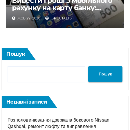
Вивести гроші з мобільного
рахунку на карту банку:
Київстар, Vodafone та Lifecell
ЖОВ 29, 2020
SPECIALIST
Пошук
Пошук
Недавні записи
Розполовинювання дзеркала бокового Nissan
Qashqai, ремонт люфту та виправлення