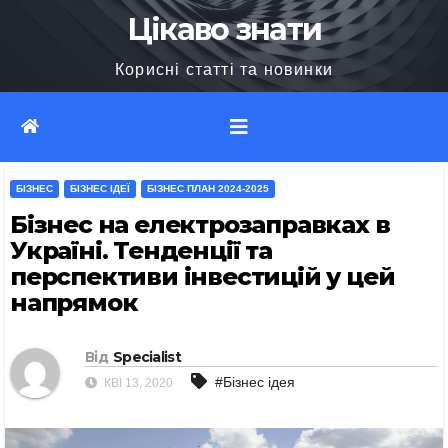
Перейти
Цікаво знати
до
Корисні статті та новинки
вмісту
БІЗНЕС
БІЗНЕС ІДЕЇ
БІЗНЕС ПЛАН 2024-2025
Бізнес на електрозаправках в
Україні. Тенденції та
перспективи інвестицій у цей
напрямок
Від
Specialist
#Бізнес ідея
КВІ 13, 2020