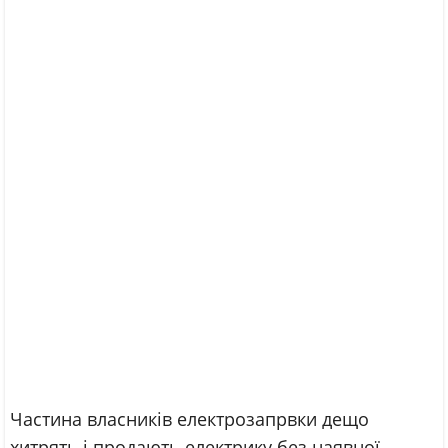
Частина власників електрозапрвки дещо
хитрять і продають електрику без наявної