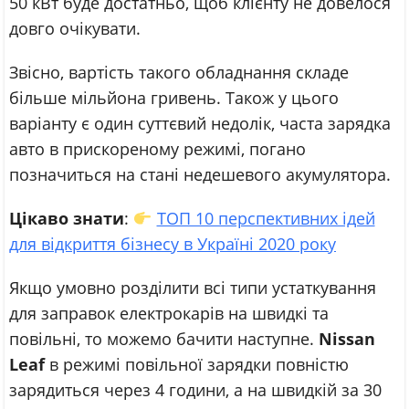
50 кВт буде достатньо, щоб клієнту не довелося
довго очікувати.
Звісно, вартість такого обладнання складе
більше мільйона гривень. Також у цього
варіанту є один суттєвий недолік, часта зарядка
авто в прискореному режимі, погано
позначиться на стані недешевого акумулятора.
Цікаво знати
:
ТОП 10 перспективних ідей
для відкриття бізнесу в Україні 2020 року
Якщо умовно розділити всі типи устаткування
для заправок електрокарів на швидкі та
повільні, то можемо бачити наступне.
Nissan
Leaf
в режимі повільної зарядки повністю
зарядиться через 4 години, а на швидкій за 30