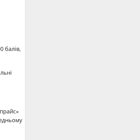
0 балів,
ільні
«прайс»
редньому