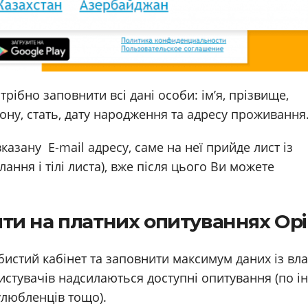
рібно заповнити всі дані особи: ім’я, прізвище,
ону, стать, дату народження та адресу проживання
азану E-mail адресу, саме на неї прийде лист із
ання і тілі листа), вже після цього Ви можете
ити на платних опитуваннях Opi
бистий кабінет та заповнити максимум даних із вла
истувачів надсилаються доступні опитування (по ін
улюбленців тощо).