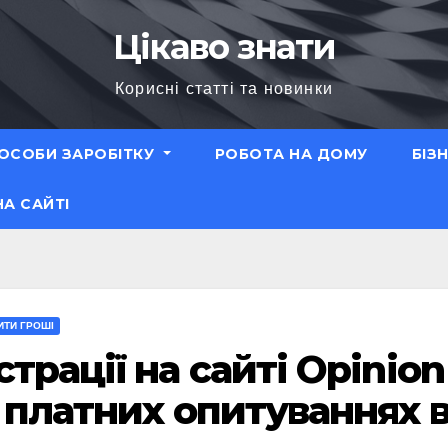
Цікаво знати
Корисні статті та новинки
ОСОБИ ЗАРОБІТКУ
РОБОТА НА ДОМУ
БІЗ
НА САЙТІ
ИТИ ГРОШІ
трації на сайті Opinion
 платних опитуваннях 