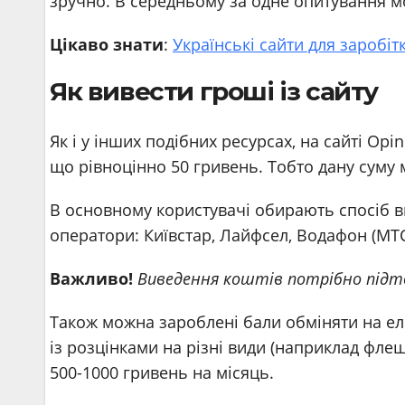
зручно. В середньому за одне опитування мо
Цікаво знати
:
Українські сайти для заробітк
Як вивести гроші із сайту
Як і у інших подібних ресурсах, на сайті Op
що рівноцінно 50 гривень. Тобто дану суму
В основному користувачі обирають спосіб ви
оператори: Київстар, Лайфсел, Водафон (МТС
Важливо!
Виведення коштів потрібно підт
Також можна зароблені бали обміняти на еле
із розцінками на різні види (наприклад фле
500-1000 гривень на місяць.