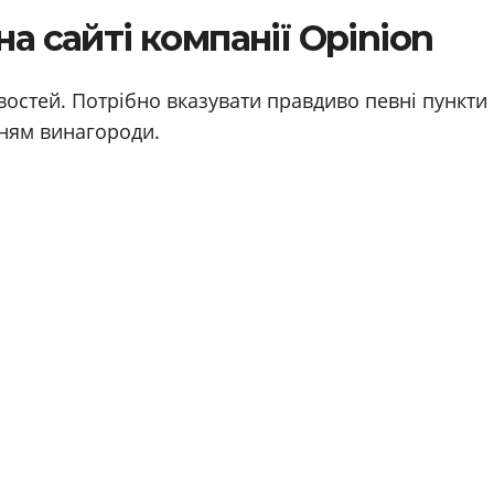
 сайті компанії Opinion
востей. Потрібно вказувати правдиво певні пункти
нням винагороди.