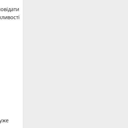
повідати
жливості
дуже