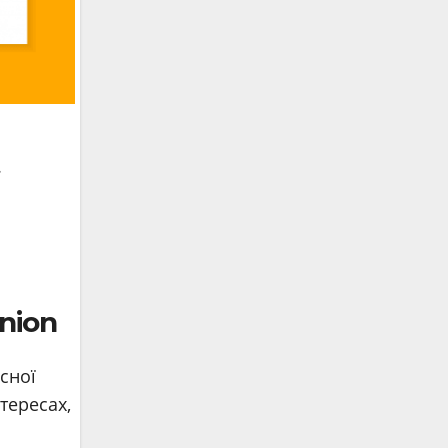
.
nion
сної
тересах,