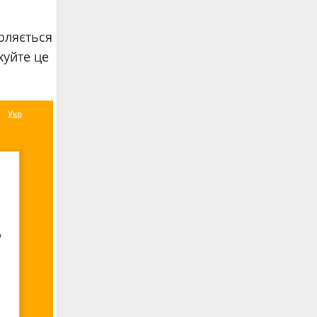
оляється
хуйте це