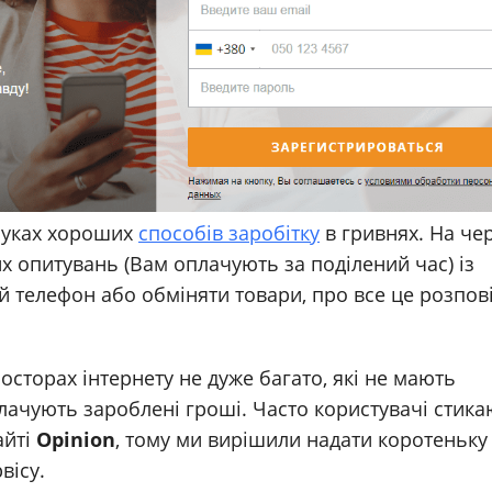
ошуках хороших
способів заробітку
в гривнях. На че
 опитувань (Вам оплачують за поділений час) із
 телефон або обміняти товари, про все це розпов
осторах інтернету не дуже багато, які не мають
ачують зароблені гроші. Часто користувачі стика
айті
Opinion
, тому ми вирішили надати коротеньку
вісу.