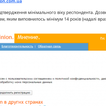
ion.com.ua
ідтвердження мінімального віку респондента. Дозв
, яким виповнилось мінімум 14 років (надалі вра