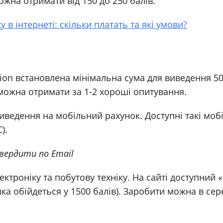
жна отримати від 150 до 250 балів.
у в інтернеті: скільки платать та які умови?
inion встановлена мінімальна сума для виведення 50
 можна отримати за 1-2 хороші опитування.
ведення на мобільний рахунок. Доступні такі моб
).
вердити по Email
ктроніку та побутову техніку. На сайті доступний 
шка обійдеться у 1500 балів). Заробити можна в се