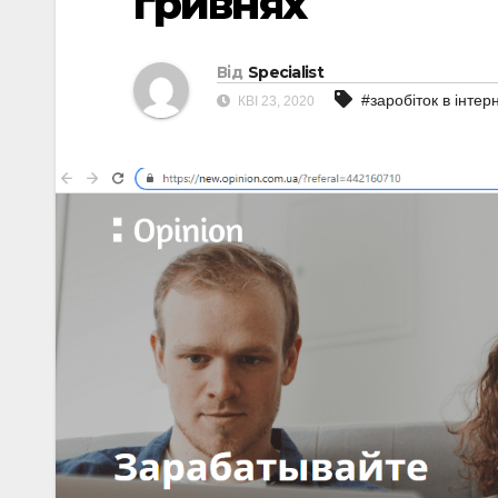
гривнях
Від
Specialist
#заробіток в інтерн
КВІ 23, 2020