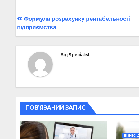
Навігація
Формула розрахунку рентабельності
підприємства
записів
Від
Specialist
ПОВ’ЯЗАНИЙ ЗАПИС
БІЗНЕС І