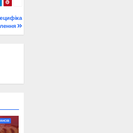
пецифіка
лення
АНСІВ