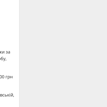
ки за
бу,
00 грн
вській,