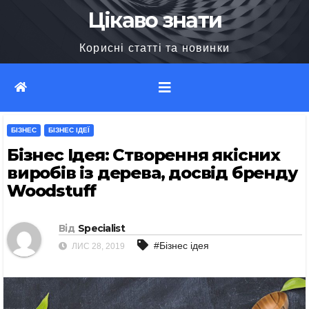
Перейти
Цікаво знати
до
Корисні статті та новинки
вмісту
БІЗНЕС
БІЗНЕС ІДЕЇ
Бізнес Ідея: Створення якісних
виробів із дерева, досвід бренду
Woodstuff
Від
Specialist
#Бізнес ідея
ЛИС 28, 2019