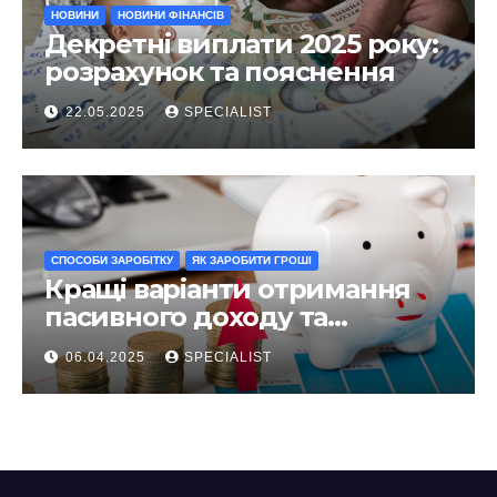
НОВИНИ
НОВИНИ ФІНАНСІВ
Декретні виплати 2025 року:
розрахунок та пояснення
22.05.2025
SPECIALIST
СПОСОБИ ЗАРОБІТКУ
ЯК ЗАРОБИТИ ГРОШІ
Кращі варіанти отримання
пасивного доходу та
інвестування у 2025 році
06.04.2025
SPECIALIST