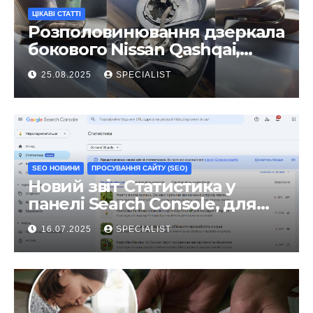
ЦІКАВІ СТАТТІ
Розполовинювання дзеркала
бокового Nissan Qashqai,
ремонт люфту та
25.08.2025
SPECIALIST
виправлення
SEO НОВИНИ
ПРОСУВАННЯ САЙТУ (SEO)
Новий звіт Статистика у
панелі Search Console, для
чого він?
16.07.2025
SPECIALIST