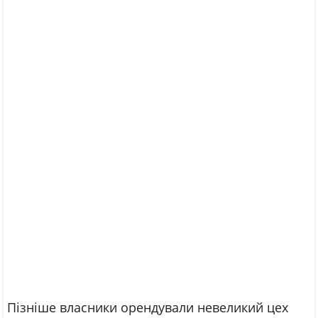
Пізніше власники орендували невеликий цех