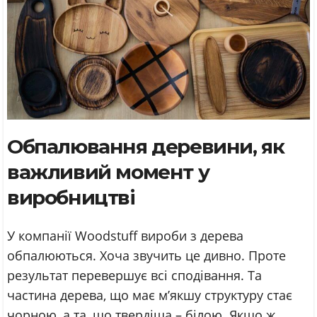
Обпалювання деревини, як
важливий момент у
виробництві
У компанії Woodstuff вироби з дерева
обпалюються. Хоча звучить це дивно. Проте
результат перевершує всі сподівання. Та
частина дерева, що має м’якшу структуру стає
чорною, а та, що твердіша – білою. Якщо ж