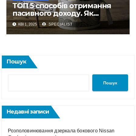
ТОП 5 способів отримання
пасивного доходу. Як
отримати пасивний дохід в
КВІ 1, 2025
SPECIALIST
інтернеті
Пошук
Пошук
Недавні записи
Розполовинювання дзеркала бокового Nissan