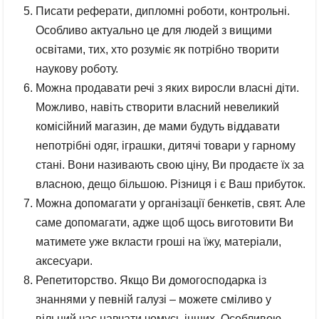
Писати реферати, дипломні роботи, контрольні.
Особливо актуально це для людей з вищими
освітами, тих, хто розуміє як потрібно творити
наукову роботу.
Можна продавати речі з яких виросли власні діти.
Можливо, навіть створити власний невеликий
комісійний магазин, де мами будуть віддавати
непотрібні одяг, іграшки, дитячі товари у гарному
стані. Вони називають свою ціну, Ви продаєте їх за
власною, дещо більшою. Різниця і є Ваш прибуток.
Можна допомагати у організації бенкетів, свят. Але
саме допомагати, адже щоб щось виготовити Ви
матимете уже вкласти гроші на їжу, матеріали,
аксесуари.
Репетиторство. Якщо Ви домогосподарка із
знаннями у певній галузі – можете сміливо у
вільний час навчати чомусь інших. Особливою