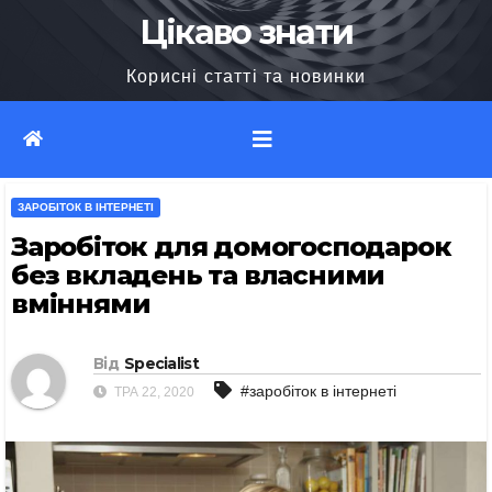
Перейти
Цікаво знати
до
Корисні статті та новинки
вмісту
ЗАРОБІТОК В ІНТЕРНЕТІ
Заробіток для домогосподарок
без вкладень та власними
вміннями
Від
Specialist
#заробіток в інтернеті
ТРА 22, 2020