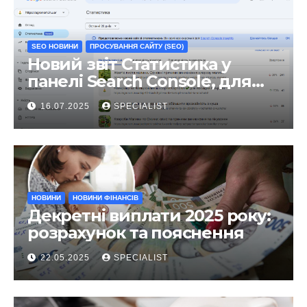
SEO НОВИНИ
ПРОСУВАННЯ САЙТУ (SEO)
Новий звіт Статистика у
панелі Search Console, для
чого він?
16.07.2025
SPECIALIST
НОВИНИ
НОВИНИ ФІНАНСІВ
Декретні виплати 2025 року:
розрахунок та пояснення
22.05.2025
SPECIALIST