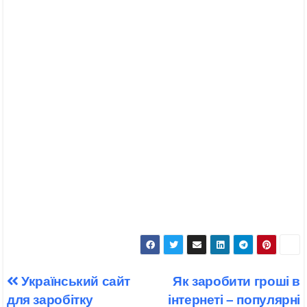
Навігація
Український сайт
Як заробити гроші в
записів
для заробітку
інтернеті – популярні