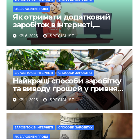
ЯК ЗАРОБИТИ ГРОШІ
Як отримати додатковий
заробіток в інтернеті,
перевірені сайти та способи
КВІ 6, 2025
SPECIALIST
ЗАРОБІТОК В ІНТЕРНЕТІ
СПОСОБИ ЗАРОБІТКУ
Найкращі способи заробітку
та виводу грошей у гривнях
на карту 2025 року
КВІ 1, 2025
SPECIALIST
ЗАРОБІТОК В ІНТЕРНЕТІ
СПОСОБИ ЗАРОБІТКУ
ЯК ЗАРОБИТИ ГРОШІ